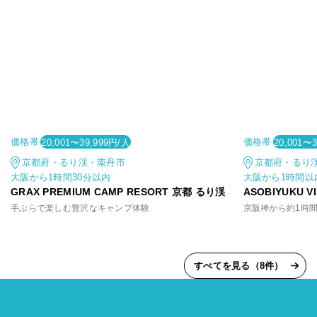
価格帯
価格帯
20,001〜39,999円/人
20,001〜
京都府・るり渓・南丹市
京都府・るり
大阪から1時間30分以内
大阪から1時間以
GRAX PREMIUM CAMP RESORT 京都 るり渓
ASOBIYUKU 
手ぶらで楽しむ贅沢なキャンプ体験
すべてを見る（8件）