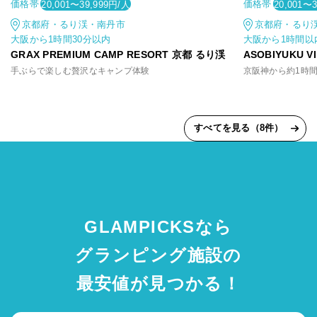
価格帯
価格帯
20,001〜39,999円/人
20,001〜
京都府・るり渓・南丹市
京都府・るり
大阪から1時間30分以内
大阪から1時間以
GRAX PREMIUM CAMP RESORT 京都 るり渓
ASOBIYUKU 
手ぶらで楽しむ贅沢なキャンプ体験
すべてを見る（8件）
GLAMPICKSなら
グランピング施設の
最安値が見つかる！