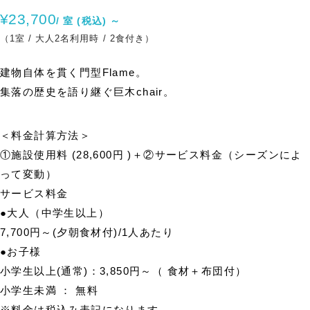
¥23,700
/ 室 (税込) ～
（1室 / 大人2名利用時 / 2食付き）
建物自体を貫く門型Flame。
集落の歴史を語り継ぐ巨木chair。
＜料金計算方法＞
①施設使用料 (28,600円 )＋②サービス料金（シーズンによ
って変動）
サービス料金
●大人（中学生以上）
7,700円～(夕朝食材付)/1人あたり
●お子様
小学生以上(通常)：3,850円～（ 食材＋布団付）
小学生未満 ： 無料
※料金は税込み表記になります。