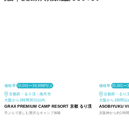
価格帯
価格帯
20,001〜39,999円/人
20,001〜
京都府・るり渓・南丹市
京都府・るり
大阪から1時間30分以内
大阪から1時間以
GRAX PREMIUM CAMP RESORT 京都 るり渓
ASOBIYUKU 
手ぶらで楽しむ贅沢なキャンプ体験