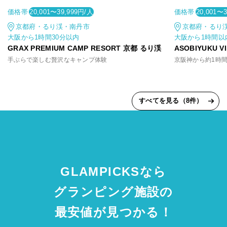
価格帯
価格帯
20,001〜39,999円/人
20,001〜
京都府・るり渓・南丹市
京都府・るり
大阪から1時間30分以内
大阪から1時間以
GRAX PREMIUM CAMP RESORT 京都 るり渓
ASOBIYUKU 
手ぶらで楽しむ贅沢なキャンプ体験
すべてを見る（8件）
GLAMPICKSなら
グランピング施設の
最安値が見つかる！