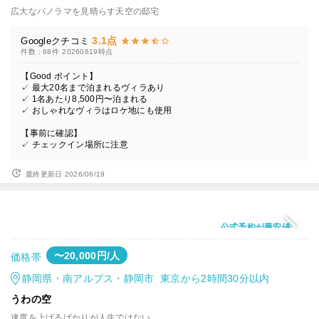
広大なパノラマを見晴らす天空の邸宅
3.1点
Googleクチコミ
件数：68件
20260619時点
【Good ポイント】
✓ 最大20名まで泊まれるヴィラあり
✓ 1名あたり8,500円〜泊まれる
✓ おしゃれなヴィラはロケ地にも使用
【事前に確認】
✓ チェックイン場所に注意
最終更新日 2026/06/19
公式予約が最安値
〜20,000円/人
価格帯
静岡県・南アルプス・静岡市 東京から2時間30分以内
うわの空
速度を上げるばかりが人生ではない