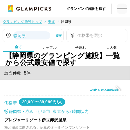
グランピング施設を探す
グランピング施設トップ
東海
静岡県
価格帯を選択
静岡県
変更
全て
カップル
子連れ
大人数
【静岡県のグランピング施設】一覧
から公式最安値で探す
8
該当件数
件
公式予約が最安値
20,001〜39,999円/人
価格帯
静岡県・赤沢・伊東市 東京から2時間以内
プレジャーリゾート伊豆赤沢温泉
海と温泉に癒される、伊豆のオールインワンリゾート