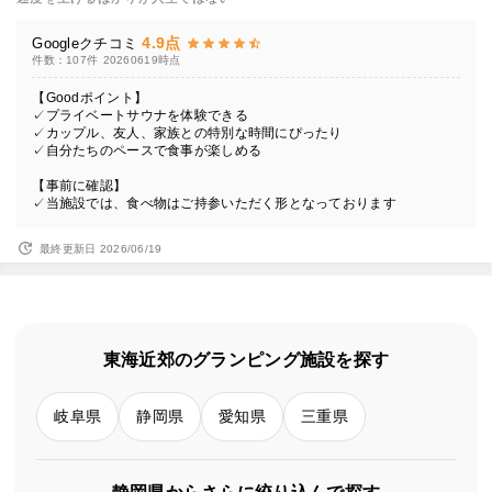
4.9点
Googleクチコミ
件数：107件
20260619時点
【Goodポイント】
✓プライベートサウナを体験できる
✓カップル、友人、家族との特別な時間にぴったり
✓自分たちのペースで食事が楽しめる
【事前に確認】
✓当施設では、食べ物はご持参いただく形となっております
最終更新日 2026/06/19
東海近郊のグランピング施設を探す
岐阜県
静岡県
愛知県
三重県