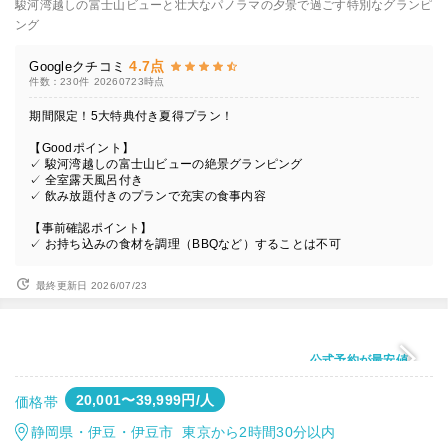
駿河湾越しの富士山ビューと壮大なパノラマの夕景で過ごす特別なグランピ
ング
4.7点
Googleクチコミ
件数：230件
20260723時点
期間限定！5大特典付き夏得プラン！
【Goodポイント】
✓ 駿河湾越しの富士山ビューの絶景グランピング
✓ 全室露天風呂付き
✓ 飲み放題付きのプランで充実の食事内容
【事前確認ポイント】
✓ お持ち込みの食材を調理（BBQなど）することは不可
最終更新日 2026/07/23
公式予約が最安値
20,001〜39,999円/人
価格帯
静岡県・伊豆・伊豆市 東京から2時間30分以内