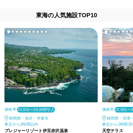
東海の人気施設TOP10
価格帯
価格帯
20,001〜39,999円/人
20,001〜
静岡県・赤沢・伊東市
静岡県・沼津
東京から2時間以内
東京から2時間3
プレジャーリゾート伊豆赤沢温泉
天空テラス