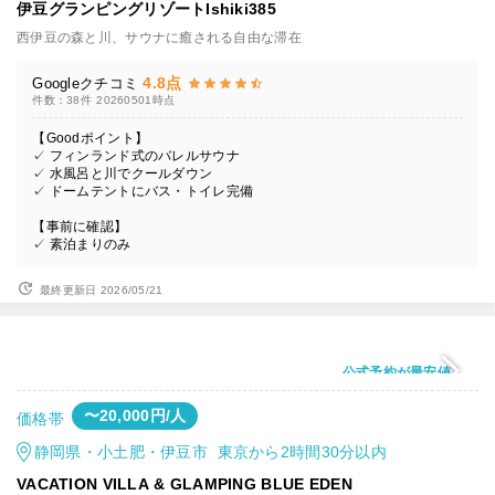
伊豆グランピングリゾートIshiki385
西伊豆の森と川、サウナに癒される自由な滞在
4.8点
Googleクチコミ
件数：38件
20260501時点
【Goodポイント】
✓ フィンランド式のバレルサウナ
✓ 水風呂と川でクールダウン
✓ ドームテントにバス・トイレ完備
【事前に確認】
✓ 素泊まりのみ
最終更新日 2026/05/21
公式予約が最安値
〜20,000円/人
価格帯
静岡県・小土肥・伊豆市 東京から2時間30分以内
VACATION VILLA & GLAMPING BLUE EDEN