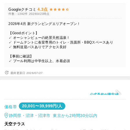
4.3点
Googleクチコミ
件数：1392件
20260423時点
2026年4月 新グランピングエリアオープン！
【Goodポイント】
✓ オーシャンビューの絶景天然温泉！
✓ ドームテントに各室専用のトイレ・洗面所・BBQスペースあり
✓ 無料送迎バスありでアクセス良好
【事前に確認】
✓ プール利用は中学生以上、水着必須
最終更新日 2026/07/27
公式予約が最安値
20,001〜39,999円/人
価格帯
静岡県・沼津・沼津市 東京から2時間30分以内
天空テラス