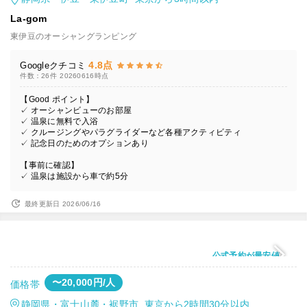
La-gom
東伊豆のオーシャングランピング
4.8点
Googleクチコミ
件数：26件
20260616時点
【Good ポイント】
✓ オーシャンビューのお部屋
✓ 温泉に無料で入浴
✓ クルージングやパラグライダーなど各種アクティビティ
✓ 記念日のためのオプションあり
【事前に確認】
✓ 温泉は施設から車で約5分
最終更新日 2026/06/16
公式予約が最安値
〜20,000円/人
価格帯
静岡県・富士山麓・裾野市 東京から2時間30分以内