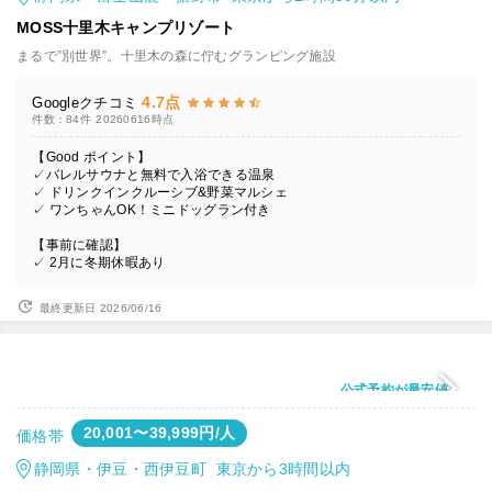
MOSS十里木キャンプリゾート
まるで”別世界”。十里木の森に佇むグランピング施設
4.7点
Googleクチコミ
件数：84件
20260616時点
【Good ポイント】
✓バレルサウナと無料で入浴できる温泉
✓ ドリンクインクルーシブ&野菜マルシェ
✓ ワンちゃんOK！ミニドッグラン付き
【事前に確認】
✓ 2月に冬期休暇あり
最終更新日 2026/06/16
公式予約が最安値
20,001〜39,999円/人
価格帯
静岡県・伊豆・西伊豆町 東京から3時間以内