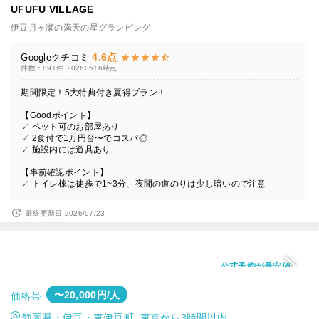
UFUFU VILLAGE
伊豆月ヶ瀬の満天の星グランピング
4.6点
Googleクチコミ
件数：891件
20260516時点
期間限定！5大特典付き夏得プラン！
【Goodポイント】
✓ ペット可のお部屋あり
✓ 2食付で1万円台〜でコスパ◎
✓ 施設内には遊具あり
【事前確認ポイント】
✓ トイレ棟は徒歩で1~3分、夜間の道のりは少し暗いので注意
最終更新日 2026/07/23
公式予約が最安値
〜20,000円/人
価格帯
静岡県・伊豆・東伊豆町 東京から3時間以内