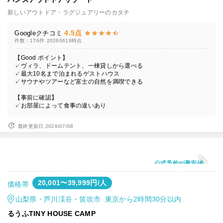
新しいアウトドア・ラグジュアリーのカタチ
4.5点
Googleクチコミ
件数：176件
20260616時点
【Good ポイント】
✓ヴィラ、ドームテント、一棟貸しから選べる
✓最大10名まで泊まれるゲストハウス
✓サウナやツアーなど富士の自然を満喫できる
【事前に確認】
✓お部屋によって食事の違いあり
最終更新日 2026/07/08
公式予約が最安値
20,001〜39,999円/人
価格帯
山梨県・芦川渓谷・笛吹市 東京から2時間30分以内
るうふTINY HOUSE CAMP