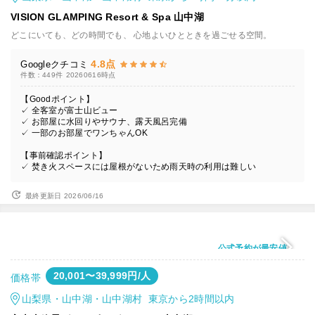
VISION GLAMPING Resort & Spa 山中湖
どこにいても、どの時間でも、 心地よいひとときを過ごせる空間。
4.8点
Googleクチコミ
件数：449件
20260616時点
【Goodポイント】
✓ 全客室が富士山ビュー
✓ お部屋に水回りやサウナ、露天風呂完備
✓ 一部のお部屋でワンちゃんOK
【事前確認ポイント】
✓ 焚き火スペースには屋根がないため雨天時の利用は難しい
最終更新日 2026/06/16
公式予約が最安値
20,001〜39,999円/人
価格帯
山梨県・山中湖・山中湖村 東京から2時間以内