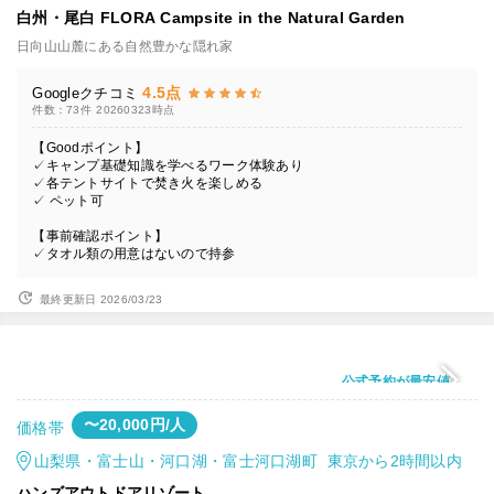
白州・尾白 FLORA Campsite in the Natural Garden
日向山山麓にある自然豊かな隠れ家
4.5点
Googleクチコミ
件数：73件
20260323時点
【Goodポイント】
✓キャンプ基礎知識を学べるワーク体験あり
✓各テントサイトで焚き火を楽しめる
✓ ペット可
【事前確認ポイント】
✓タオル類の用意はないので持参
最終更新日 2026/03/23
公式予約が最安値
〜20,000円/人
価格帯
山梨県・富士山・河口湖・富士河口湖町 東京から2時間以内
ハンズアウトドアリゾート