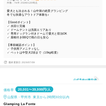
件数：74件
20260120時点
愛犬とも泊まれる！山中湖の絶景グランピング
冬でも快適なアウトドア体験を♪
【Goodポイント】
✓ 水回り完備
✓ ドームテントは洗面エリアあり
✓ 専用ドッグラン付きドームで愛犬と宿泊OK
✓ 屋根付きBBQで雨の日も安心
【事前確認ポイント】
✓ 子供用アメニティなし
✓ ペットは中型犬2頭まで（10kg程度）
最終更新日 2026/07/09
公式予約が最安値
20,001〜39,999円/人
価格帯
山梨県・甲州市 東京から2時間30分以内
Glamping La Fonte