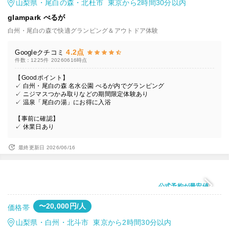
山梨県・尾白の森・北杜市 東京から2時間30分以内
glampark べるが
白州・尾白の森で快適グランピング＆アウトドア体験
4.2点
Googleクチコミ
件数：1225件
20260616時点
【Goodポイント】
✓ 白州・尾白の森 名水公園 べるが内でグランピング
✓ ニジマスつかみ取りなどの期間限定体験あり
✓ 温泉「尾白の湯」にお得に入浴
【事前に確認】
✓ 休業日あり
最終更新日 2026/06/16
公式予約が最安値
〜20,000円/人
価格帯
山梨県・白州・北斗市 東京から2時間30分以内