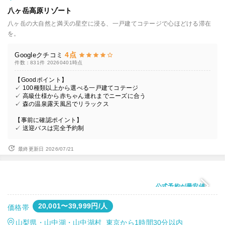
八ヶ岳高原リゾート
八ヶ岳の大自然と満天の星空に浸る、一戸建てコテージで心ほどける滞在
を。
4点
Googleクチコミ
件数：831件
20260401時点
【Goodポイント】
✓ 100種類以上から選べる一戸建てコテージ
✓ 高級仕様から赤ちゃん連れまでニーズに合う
✓ 森の温泉露天風呂でリラックス
【事前に確認ポイント】
✓ 送迎バスは完全予約制
最終更新日 2026/07/21
公式予約が最安値
20,001〜39,999円/人
価格帯
山梨県・山中湖・山中湖村 東京から1時間30分以内