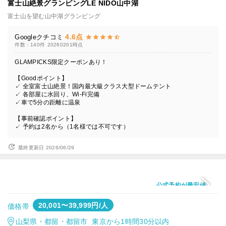
富士山絶景グランピングLE NIDO山中湖
富士山を望む山中湖グランピング
4.6点
Googleクチコミ
件数：140件
20260201時点
GLAMPICKS限定クーポンあり！
【Goodポイント】
✓ 全室富士山絶景！国内最大級クラス大型ドームテント
✓ 各部屋に水回り、Wi-Fi完備
✓車で5分の距離に温泉
【事前確認ポイント】
✓ 予約は2名から（1名様では不可です）
最終更新日 2026/06/29
公式予約が最安値
20,001〜39,999円/人
価格帯
山梨県・都留・都留市 東京から1時間30分以内