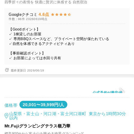
四季折々の表情を 快適に贅沢に体感する 自然宿泊
4.6点
Googleクチコミ
件数：96件
20260619時点
【Goodポイント】
✓ 1棟貸しのお部屋
✓ 専用BBQスペースなど、プライベート空間が保たれている
✓自然を体感できるアクティビティあり
【事前確認ポイント】
✓ お部屋によっては水回り共有
最終更新日 2026/06/19
公式予約が最安値
20,001〜39,999円/人
価格帯
山梨県・富士山・河口湖・富士河口湖町 東京から1時間30分
以内
Mt.Fujiグランピングテラス嶺乃華
標高900mから富士山を眺める絶景グランピング