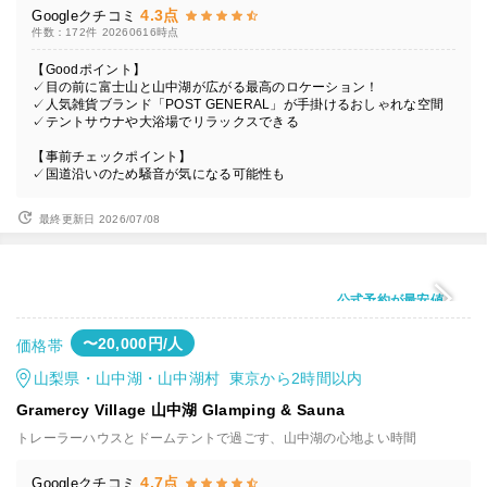
4.3点
Googleクチコミ
件数：172件
20260616時点
【Goodポイント】
✓目の前に富士山と山中湖が広がる最高のロケーション！
✓人気雑貨ブランド「POST GENERAL」が手掛けるおしゃれな空間
✓テントサウナや大浴場でリラックスできる
【事前チェックポイント】
✓国道沿いのため騒音が気になる可能性も
最終更新日 2026/07/08
公式予約が最安値
〜20,000円/人
価格帯
山梨県・山中湖・山中湖村 東京から2時間以内
Gramercy Village 山中湖 Glamping & Sauna
トレーラーハウスとドームテントで過ごす、山中湖の心地よい時間
4.7点
Googleクチコミ