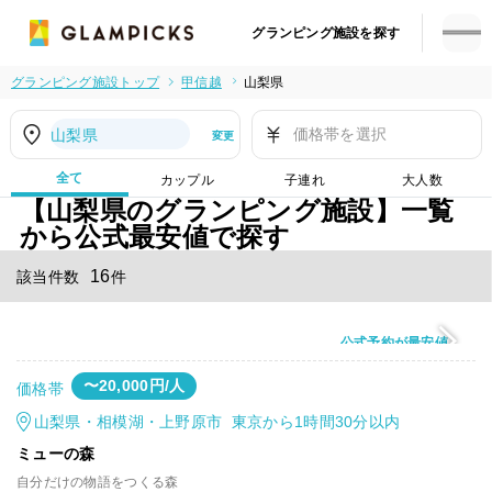
グランピング施設を探す
グランピング施設トップ
甲信越
山梨県
価格帯を選択
山梨県
変更
全て
カップル
子連れ
大人数
【山梨県のグランピング施設】一覧
から公式最安値で探す
16
該当件数
件
公式予約が最安値
〜20,000円/人
価格帯
山梨県・相模湖・上野原市 東京から1時間30分以内
ミューの森
自分だけの物語をつくる森