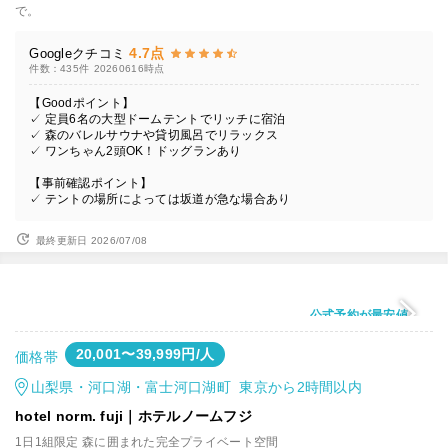
で。
4.7点
Googleクチコミ
件数：435件
20260616時点
【Goodポイント】
✓ 定員6名の大型ドームテントでリッチに宿泊
✓ 森のバレルサウナや貸切風呂でリラックス
✓ ワンちゃん2頭OK！ドッグランあり
【事前確認ポイント】
✓ テントの場所によっては坂道が急な場合あり
最終更新日 2026/07/08
公式予約が最安値
20,001〜39,999円/人
価格帯
山梨県・河口湖・富士河口湖町 東京から2時間以内
hotel norm. fuji｜ホテルノームフジ
1日1組限定 森に囲まれた完全プライベート空間