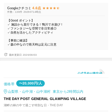
4.6点
Googleクチコミ
件数：138件
20260714時点
【Good ポイント】
✓ 施設から直行できる！鴨川で水遊び！
✓ファンタジーな空間で非日常感◎
✓自然を活かしたアクティビティ
【事前に確認】
✓森の中なので雨天時は足元に注意
最終更新日 2026/08/03
公式予約が最安値
〜20,000円/人
価格帯
山梨県・山中湖・山中湖村 東京から2時間以内
THE DAY POST GENERAL GLAMPING VILLAGE
湖畔の林の中で過ごす特別な日・THE DAY