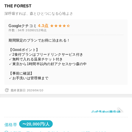
THE FOREST
深呼吸すれば、森とひとつになる心地よさ
4.3点
Googleクチコミ
件数：34件
20260212時点
期間限定のプランでお得に泊まれる！
【Goodポイント】
✓2食付プランはフリードリンクサービス付き
✓無料で入れる温泉チケット付き
✓東京から1時間半以内の好アクセスかつ森の中
【事前に確認】
✓お手洗いは管理棟まで
最終更新日 2026/04/10
公式予約が最安値
〜20,000円/人
価格帯