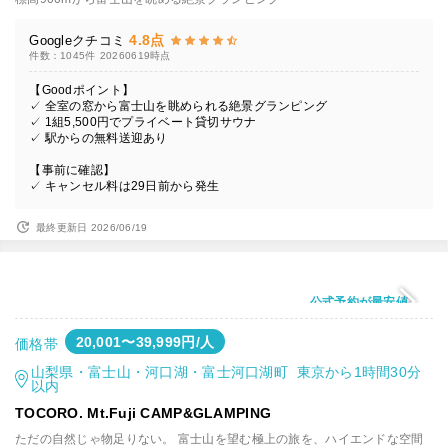
4.8点
Googleクチコミ
件数：1045件
20260619時点
【Goodポイント】
✓ 全室の窓から富士山を眺められる絶景グランピング
✓ 1組5,500円でプライベート貸切サウナ
✓ 駅からの無料送迎あり
【事前に確認】
✓ キャンセル料は29日前から発生
最終更新日 2026/06/19
公式予約が最安値
20,001〜39,999円/人
価格帯
山梨県・富士山・河口湖・富士河口湖町 東京から1時間30分
以内
TOCORO. Mt.Fuji CAMP&GLAMPING
ただの自然じゃ物足りない。 富士山を望む極上の旅を、ハイエンドな空間