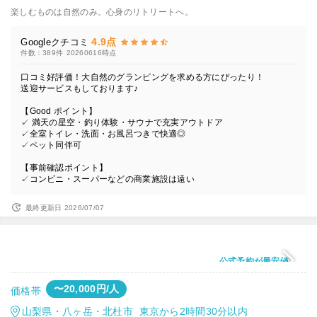
楽しむものは自然のみ。心身のリトリートへ。
4.9点
Googleクチコミ
件数：389件
20260616時点
口コミ好評価！大自然のグランピングを求める方にぴったり！
送迎サービスもしております♪
【Good ポイント】
✓ 満天の星空・釣り体験・サウナで充実アウトドア
✓全室トイレ・洗面・お風呂つきで快適◎
✓ペット同伴可
【事前確認ポイント】
✓コンビニ・スーパーなどの商業施設は遠い
最終更新日 2026/07/07
公式予約が最安値
〜20,000円/人
価格帯
山梨県・八ヶ岳・北杜市 東京から2時間30分以内