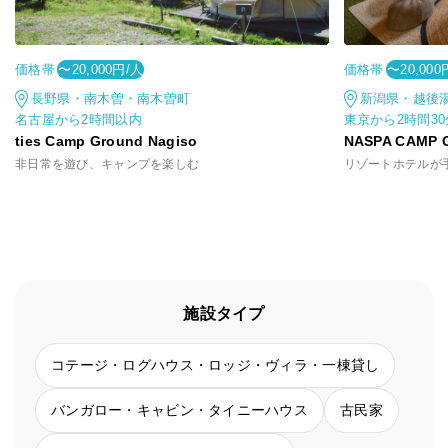
価格帯
価格帯
〜20,000円/人
〜20,000
長野県・南木曽・南木曽町
新潟県・越後
名古屋から2時間以内
東京から2時間3
ties Camp Ground Nagiso
NASPA CAMP 
非日常を遊び、キャンプを楽しむ
施設タイプ
コテージ・ログハウス・ロッジ・ヴィラ・一棟貸し
バンガロー・キャビン・タイニーハウス
古民家