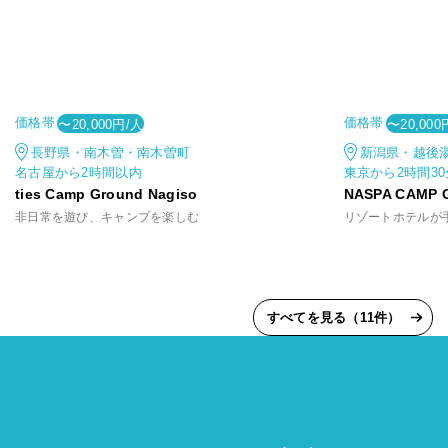
価格帯
価格帯
〜20,000円/人
〜20,000
長野県・南木曽・南木曽町
新潟県・越後
名古屋から2時間以内
東京から2時間3
ties Camp Ground Nagiso
NASPA CAMP 
非日常を遊び、キャンプを楽しむ
すべてを見る（11件）