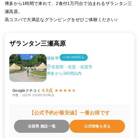
博多から1時間で来れて、2食付1万円台で泊まれるザランタン三
瀬高原。
高コスパで大満足なグランピングをぜひご体験ください♪
ザランタン三瀬高原
〜20,000円/人
価格帯
佐賀県・佐賀・佐賀市
博多から1時間以内
4.5点
Googleクチコミ
件数：102件
20260701時点
【公式予約が最安値】一番お得です
佐賀県 施設一覧
公式情報を見る