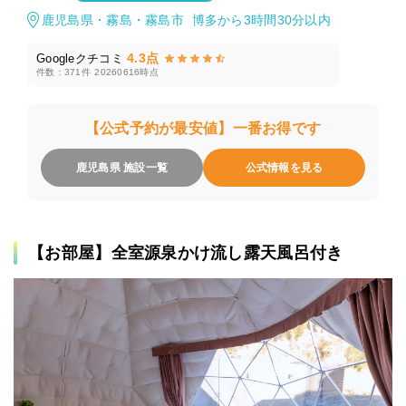
鹿児島県・霧島・霧島市 博多から3時間30分以内
4.3点
Googleクチコミ
件数：371件
20260616時点
【公式予約が最安値】一番お得です
鹿児島県 施設一覧
公式情報を見る
【お部屋】全室源泉かけ流し露天風呂付き