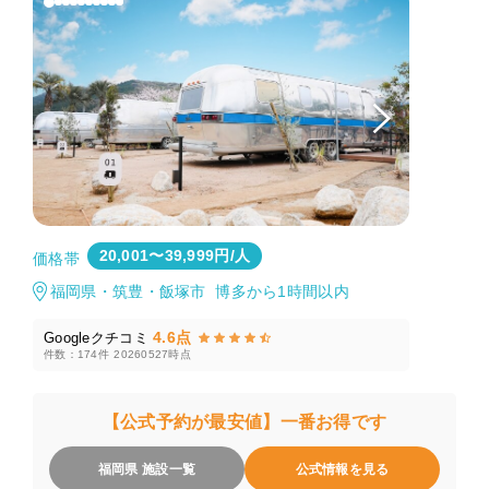
20,001〜39,999円/人
価格帯
福岡県・筑豊・飯塚市 博多から1時間以内
4.6点
Googleクチコミ
件数：174件
20260527時点
【公式予約が最安値】一番お得です
福岡県 施設一覧
公式情報を見る