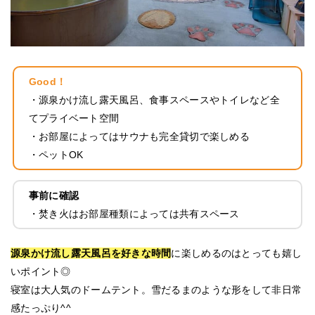
Good！
・源泉かけ流し露天風呂、食事スペースやトイレなど全
てプライベート空間
・お部屋によってはサウナも完全貸切で楽しめる
・ペットOK
事前に確認
・焚き火はお部屋種類によっては共有スペース
源泉かけ流し露天風呂を好きな時間
に楽しめるのはとっても嬉し
いポイント◎
寝室は大人気のドームテント。雪だるまのような形をして非日常
感たっぷり^^