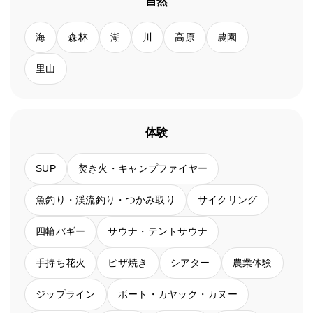
自然
海
森林
湖
川
高原
農園
里山
体験
SUP
焚き火・キャンプファイヤー
魚釣り・渓流釣り・つかみ取り
サイクリング
四輪バギー
サウナ・テントサウナ
手持ち花火
ピザ焼き
シアター
農業体験
ジップライン
ボート・カヤック・カヌー