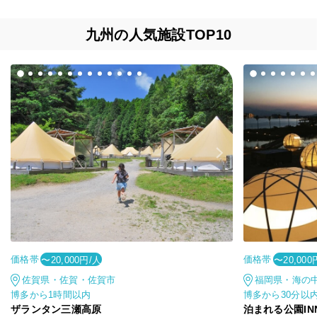
九州の人気施設TOP10
価格帯
価格帯
〜20,000円/人
〜20,000
佐賀県・佐賀・佐賀市
福岡県・海の
博多から1時間以内
博多から30分以
ザランタン三瀬高原
泊まれる公園INN 