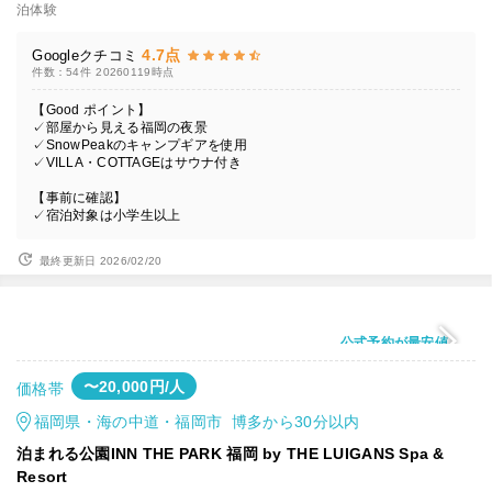
泊体験
4.7点
Googleクチコミ
件数：54件
20260119時点
【Good ポイント】
✓部屋から見える福岡の夜景
✓SnowPeakのキャンプギアを使用
✓VILLA・COTTAGEはサウナ付き
【事前に確認】
✓宿泊対象は小学生以上
最終更新日 2026/02/20
公式予約が最安値
〜20,000円/人
価格帯
福岡県・海の中道・福岡市 博多から30分以内
泊まれる公園INN THE PARK 福岡 by THE LUIGANS Spa &
Resort