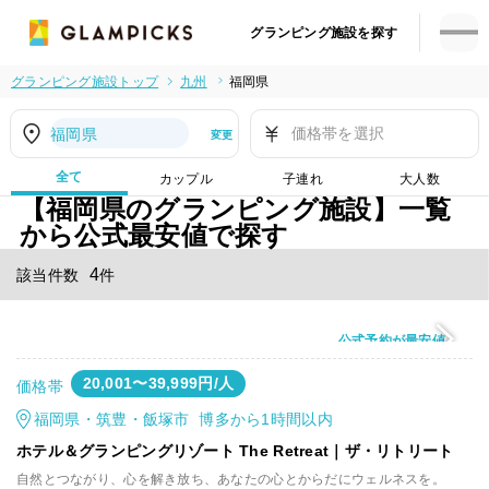
グランピング施設を探す
グランピング施設トップ
九州
福岡県
価格帯を選択
福岡県
変更
全て
カップル
子連れ
大人数
【福岡県のグランピング施設】一覧
から公式最安値で探す
4
該当件数
件
公式予約が最安値
20,001〜39,999円/人
価格帯
福岡県・筑豊・飯塚市 博多から1時間以内
ホテル＆グランピングリゾート The Retreat｜ザ・リトリート
自然とつながり、心を解き放ち、あなたの心とからだにウェルネスを。