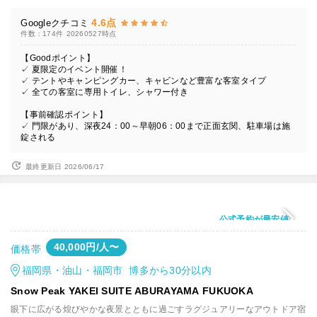
4.6点
Googleクチコミ
件数：174件
20260527時点
【Goodポイント】
✓ 夏限定のイベント開催！
✓ テントやキャンピングカー、キャビンなど豊富な客室タイプ
✓ 全ての客室に専用トイレ、シャワー付き
【事前確認ポイント】
✓ 門限があり、深夜24：00～早朝06：00まで正面玄関、駐車場は施
錠される
最終更新日 2026/06/17
公式予約が最安値
40,000円/人〜
価格帯
福岡県・油山・福岡市 博多から30分以内
Snow Peak YAKEI SUITE ABURAYAMA FUKUOKA
眼下に広がる煌びやかな夜景とともに過ごすラグジュアリーなアウトドア宿