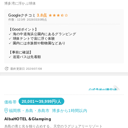
博多湾に浮かぶ球体
3.8点
Googleクチコミ
件数：123件
20260330時点
【Goodポイント】
✓ 海の中道海浜公園内にあるグランピング
✓ 球体テントで宙に浮く体験
✓ 園内には水族館や動物園などあり
【事前に確認】
✓ 送迎バスは先着順
最終更新日 2026/07/08
公式予約が最安値
20,001〜39,999円/人
価格帯
福岡県・糸島・糸島市 博多から1時間以内
AlbaHOTEL＆Glamping
糸島の青と光を独り占めする、天空のラグジュアリーリゾート