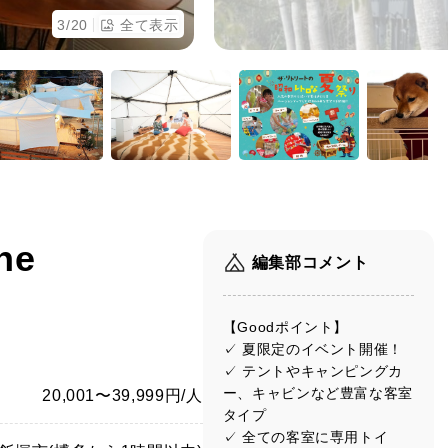
3
/20
全て表示
he
編集部コメント
【Goodポイント】
✓ 夏限定のイベント開催！
✓ テントやキャンピングカ
ー、キャビンなど豊富な客室
20,001〜39,999円/人
タイプ
✓ 全ての客室に専用トイ