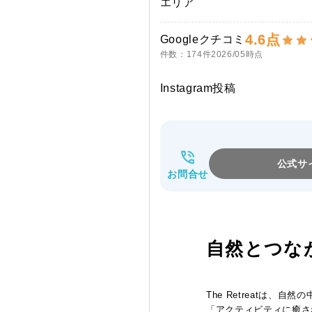
エリア
4.6点
Googleクチコミ
件数：174件
2026/05時点
Instagram投稿
公式サ
お問合せ
自然とつな
The Retreatは
「アクティビティに癒され