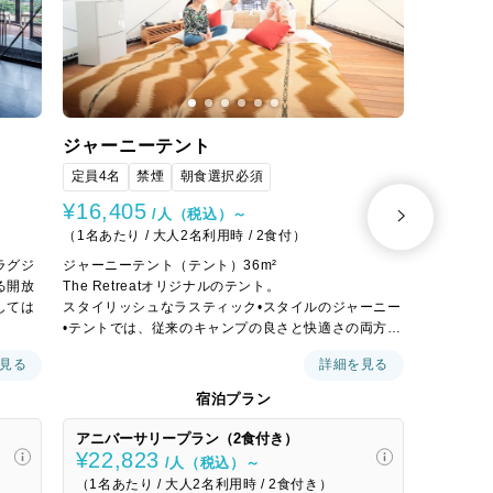
ジャーニーテント
マウン
定員4名
禁煙
朝食選択必須
定員4名
¥16,405
¥21,7
/人（税込）～
（1名あたり / 大人2名利用時 / 2食付）
（1名あたり
ラグジ
ジャーニーテント（テント）36m²
グランピ
る開放
The Retreatオリジナルのテント。
バス・ト
しては
スタイリッシュなラスティック•スタイルのジャーニー
•テントでは、従来のキャンプの良さと快適さの両方を
堪能できる理想のグランピングを実現。専用のウッド
見る
詳細を見る
を設
デッキでは、ご家族やお友達とプライベートなBBQを
が楽し
楽しめます。雨天でも問題なく過ごせます。
宿泊プラン
ン（2食付き）
アニバーサリープラン（2食付き）
ピザ作り
¥22,823
¥21,
/人（税込）～
（1名あたり / 大人2名利用時 / 2食付き）
（1名あた