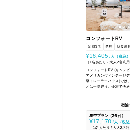
コンフォートRV
定員3名
禁煙
朝食選
¥16,405
/人（税込
（1名あたり / 大人2名利用
コンフォートRV (キャンピン
アメリカンヴィンテージデ
級トレーラーハウス)では
とは一味違う、優雅で快適
しみいただけます。シルバ
流線形の美しいフォルムが
別なバケーションをお過ご
宿泊
星空プラン（2食付）
¥17,170
/人（税
（1名あたり / 大人2名利