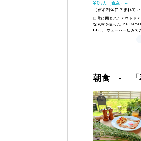
¥0
/人（税込）～
（宿泊料金に含まれてい
自然に囲まれたアウトドア
な素材を使ったThe Retr
BBQ。 ウェーバー社ガス
味違う本格派BBQをお楽
ます。 アウトルックキャ
ニーテン
朝食 - 