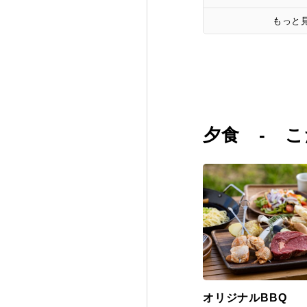
もっと
夕食 - こ
オリジナルBBQ