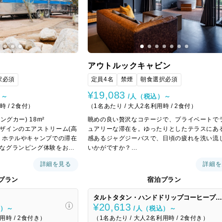
アウトルックキャビン
択必須
定員4名
禁煙
朝食選択必須
¥19,083
）～
/人（税込）～
時 / 2食付）
（1名あたり / 大人2名利用時 / 2食付）
グカー) 18m²
眺めの良い贅沢なコテージで、プライベートで
ザインのエアストリーム(高
ュアリーな滞在を。ゆったりとしたテラスにあ
、ホテルやキャンプでの滞在
感あるジャグジーバスで、日頃の疲れを洗い流
なグランピング体験をお楽
いかがですか？
ーに輝くアルミ製ボディと
詳細を見る
詳細を
輝くエアストリームで、特
1階には洗面化粧台、トイレ、シャワールーム
しください。
置、専用ウッドデッキではプライベートなBBQ
プラン
宿泊プラン
めます。
タルトタタン・ハンドドリップコーヒープラ
¥20,613
込）～
/人（税込）～
用時 / 2食付き）
（1名あたり / 大人2名利用時 / 2食付き）