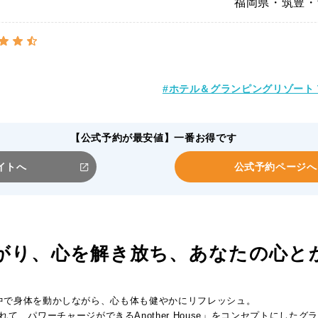
福岡県・筑豊・
#ホテル＆グランピングリゾート Th
【公式予約が最安値】一番お得です
イトへ
公式予約ページへ
がり、心を解き放ち、あなたの心と
、自然の中で身体を動かしながら、心も体も健やかにリフレッシュ。
て、パワーチャージができるAnother House」をコンセプトにしたグ