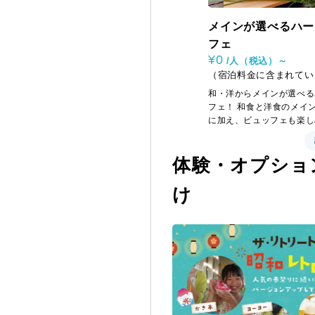
メインが選べるハー
フェ
¥0
/人（税込）～
（宿泊料金に含まれてい
和・洋からメインが選べる
フェ！ 和食と洋食のメイ
に加え、ビュッフェも楽し
からパワーチャージができ
食を提供したい」をコンセ
体験・オプショ
華な朝食をご提供い
け