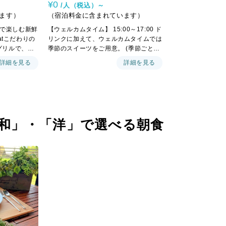
¥0
/人（税込）～
ます）
（宿泊料金に含まれています）
で楽しむ新鮮
【ウェルカムタイム】 15:00～17:00 ド
eatこだわりの
リンクに加えて、ウェルカムタイムでは
グリルで、一
季節のスイーツをご用意。 (季節ごとに
しみいただけ
内容は変わります） 【ディナータイ
詳細を見る
詳細を見る
ビン、ジャー
ム】 17:00～21:00 夕食のドリンク
「和」・「洋」で選べる朝食