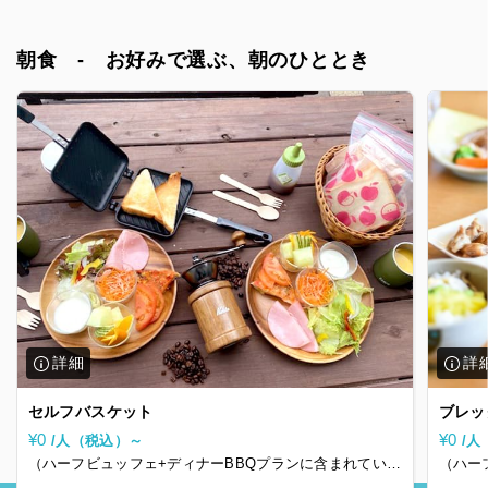
朝食 - お好みで選ぶ、朝のひととき
セルフバスケット
ブレッ
¥0
¥0
/人（税込）～
/人
（ハーフビュッフェ+ディナーBBQプランに含まれていま
（ハー
す）
す）