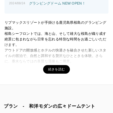
グランピングドーム NEW OPEN！
2024/08/24
リブマックスリゾートが手掛ける鹿児島県桜島のグランピング
施設。
桜島シーフロントでは、海と山、そして雄大な桜島が織り成す
絶景に包まれながら日常を忘れる特別な時間をお過ごしいただ
けます。
アウトドアの開放感とホテルの快適さを融合させた新しいスタ
イルの宿泊で、自然と調和する贅沢なひとときを体験。さら
に、垂水ならではの良質な温泉もご用意。
心身を解きほぐす湯浴みとともに、ここでしか味わえない非日
常のステイをお楽しみいただけます。
プラン - 和洋モダンの広々ドームテント