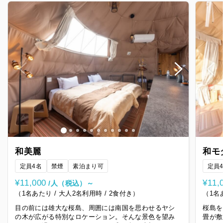
和美麗
和モ
定員4名
禁煙
素泊まり可
定員
¥11,000
¥11,
/人（税込）～
（1名あたり / 大人2名利用時 / 2食付き）
（1名
目の前には雄大な桜島、周囲には南国を思わせるヤシ
桜島を
の木が広がる特別なロケーション。そんな景色を望み
畳が敷