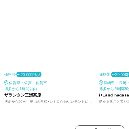
価格帯
価格帯
〜20,000円/人
〜20,000
佐賀県・佐賀・佐賀市
長崎県・長崎
博多から1時間以内
博多から2時間3
ザランタン三瀬高原
i+Land nagasa
博多から50分！里山の自然×レトロかわいいテントに泊まる非日常
島をまるごと遊び