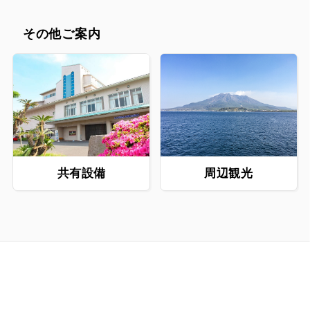
としてもおすすめ。アウトド
空間で思いきり楽しめます。
日：男湯【桜島】/ 女湯【開
アの合間にちょっとした気分
小さなお子様から大人まで、
聞】 ※翌朝男湯・女湯の入
転換にもぴったりです。
みんなで笑顔になれるひとと
その他ご案内
れ替えが毎日ございます。
きをどうぞ。 【ご利用時
【備品・アメニティ】 [浴室
間】 10:00〜18:00 （最終
内] シャンプー・リンス・ボ
受付17:00） 【ご利用料
ディソープ・シャワー・桶・
金】 500円/1h
椅子 [脱衣所] ロッカー・ウ
ォーターサーバー・ドライヤ
ー 男湯用：ヘアリキッド・
ヘアトニック 女湯用：クレ
ンジングオイル・化粧水・乳
液
共有設備
周辺観光