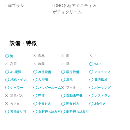
歯ブラシ
DHC各種アメニティ＆
ボディクリーム
設備・特徴
森林
湖
川
海
高原
農園
里山
Wi-Fi
AC電源
冷房設備
暖房設備
アメニティ
洋式トイレ
大浴場
温泉
貸切風呂
プール
シャワー
パウダールーム
パーキング
送迎バス
売店
自動販売機
レストラン
カフェ
夕食付き
朝食付き
2食付き
素泊まり可
食材持ち込み可
飲料持ち込み可