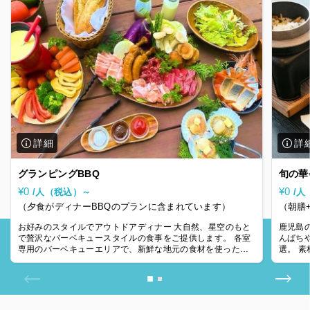
グランピングBBQ
旬の華
¥0
¥0
/人（税込）～
/人
（夕食がディナーBBQのプランに含まれています）
（朝膳
お好みのスタイルでアウトドアディナー 大自然、星空のもと
鹿児島
で贅沢なバーベキュースタイルの食事をご提供します。 各室
んぱち
専用のバーベキューエリアで、新鮮な地元の食材を使った料
選。 
理をお楽しみいただけます。 ジュ