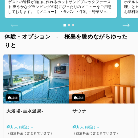
ゲストの皆様が自由に作れるホットサンドブレックファース
ホテル
ト 爽やかなグランピングの朝にぴったりのメニューをご用意
理』とビュ
しております。 【メニュー】 ・食パン ・牛乳 ・野菜ジュー
お膳料
ス ・サラダBOX（レタス、ト
ど ご
体験・オプション - 桜島を眺めながらゆった
りと
詳細
詳細
大浴場-垂水温泉-
サウナ
¥0
¥0
/ 人 (税込) ～
/ 人 (税込) ～
（宿泊料金に含まれています）
（宿泊料金に含まれています）