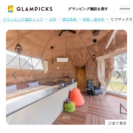
グランピング施設を探す
グランピング施設トップ
九州
鹿児島県
桜島・垂水市
リブマックス
5
/31
全て表示