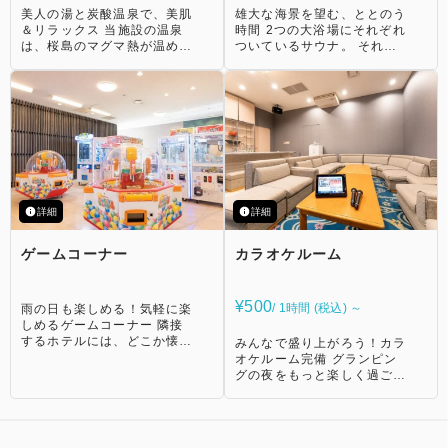
美人の湯と炭酸温泉で、美肌
雄大な海景を望む、ととのう
＆リラックス 当施設の温泉
時間 2つの大浴場にそれぞれ
は、桜島のマグマ熱が温めた
ついているサウナ。 それぞ
pH9.8強アルカリ性「垂水温
れセルフロウリュをお楽しみ
泉」です。 ph値が高いた
いただけます。 お好きな香
め、肌の角質をとってくれま
りに包まれて、リフレッシュ
す。 まるで上質な化粧水の
の時間をお過ごしください。
様なとろんとろんの温泉をお
楽しみください。 【大浴場
桜島】 錦江湾と桜島が一望
でき、桜島が噴煙する瞬間を
見ることができます。 お風
呂の種類：展望風呂・サウ
詳細
詳細
ナ・水風呂 【大浴場 開聞】
天気のいい日には薩摩半島に
ゲームコーナー
カラオケルーム
ある開聞岳、通称薩摩富士が
見えます。 リニューアルに
て錦江湾と桜島が望めるよう
になりました。 「炭酸風
¥500
/ 1時間 (税込) ～
雨の日も楽しめる！気軽に楽
呂」は、血流が良くなること
しめるゲームコーナー 隣接
で、様々健康・美容効果が期
するホテルには、どこか懐か
みんなで盛り上がろう！カラ
待できます。 お風呂の種
しさを感じるゲームコーナー
オケルーム完備 グランピン
類：展望風呂・バイブラバ
が併設されています。数種類
グの夜をもっと楽しく過ごし
ス・サウナ・炭酸泉 水風呂
のゲームが揃っており、大人
たい方には、隣接ホテルのカ
【ご利用時間】 [午前]6:00
も子どもも気軽に楽しめる空
ラオケルームがおすすめ。
～9:00 [午後]15:00～23:00
間です。 天候に左右されず
家族で歌ったり友人同士で盛
月・水・金：男湯【開聞】/
遊べるので雨の日の過ごし方
り上がったり、プライベート
女湯【桜島】 火・木・土・