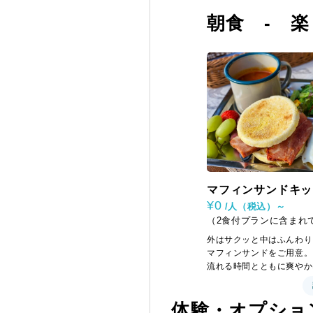
朝食 - 
マフィンサンドキッ
¥0
/人（税込）～
（2食付プランに含まれ
外はサクッと中はふんわり
マフィンサンドをご用意。
流れる時間とともに爽やか
ートさせてください。 【
フィンサンド】 ・マフィン
体験・オプショ
ィンサンド具材 （