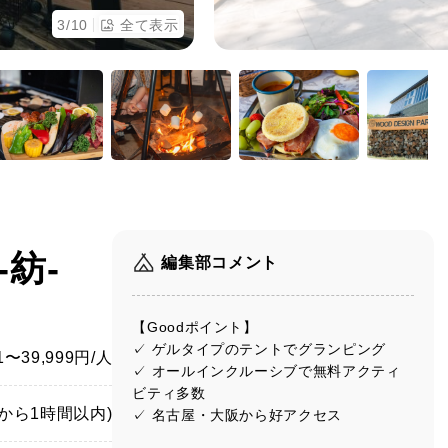
3
/10
全て表示
紡-
編集部コメント
【Goodポイント】
✓ ゲルタイプのテントでグランピング
01〜39,999円/人
✓ オールインクルーシブで無料アクティ
ビティ多数
から1時間以内)
✓ 名古屋・大阪から好アクセス