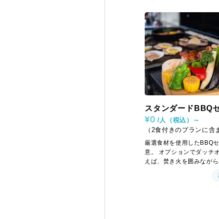
スタンダードBBQ
¥0
/人（税込）～
（2食付きのプランに含
す）
厳選食材を使用したBBQ
意。 オプションでダッチ
えば、焚き火を囲みながら
クアパッツァづくりにも挑
自然とともに味わう“体験
ー”で、ここにしかない