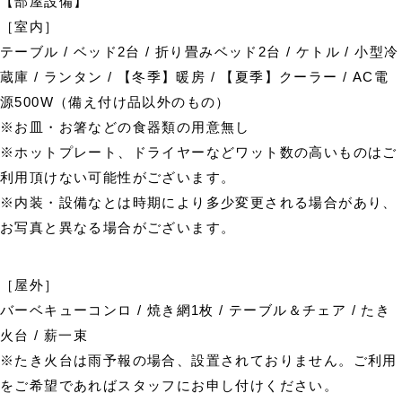
【部屋設備】
［室内］
テーブル / ベッド2台 / 折り畳みベッド2台 / ケトル / 小型冷
蔵庫 / ランタン / 【冬季】暖房 / 【夏季】クーラー / AC電
源500W（備え付け品以外のもの）
※お皿・お箸などの食器類の用意無し
※ホットプレート、ドライヤーなどワット数の高いものはご
利用頂けない可能性がございます。
※内装・設備なとは時期により多少変更される場合があり、
お写真と異なる場合がございます。
［屋外］
バーベキューコンロ / 焼き網1枚 / テーブル＆チェア / たき
火台 / 薪一束
※たき火台は雨予報の場合、設置されておりません。ご利用
をご希望であればスタッフにお申し付けください。