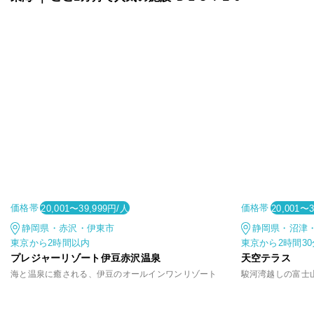
価格帯
価格帯
20,001〜39,999円/人
20,001〜
静岡県・赤沢・伊東市
静岡県・沼津
東京から2時間以内
東京から2時間3
プレジャーリゾート伊豆赤沢温泉
天空テラス
海と温泉に癒される、伊豆のオールインワンリゾート