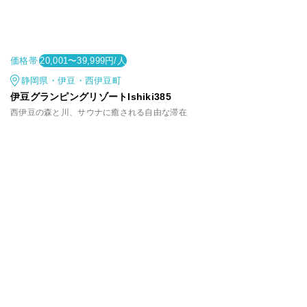
価格帯
20,001〜39,999円/人
静岡県・伊豆・西伊豆町
伊豆グランピングリゾートIshiki385
西伊豆の森と川、サウナに癒される自由な滞在