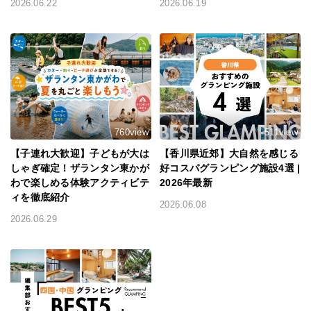
2026.06.22
2026.06.19
760view
511view
【子連れ大歓迎】子どもが大は
【香川県近郊】大自然を感じる
しゃぎ確定！ザランタン東かが
好コスパグランピング施設4選 |
わで楽しめる体験アクティビテ
2026年最新
ィを徹底紹介
2026.06.08
2026.06.29