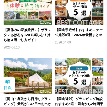
813view
549view
【夏休みの家族旅行に】ザラン
【岡山県近郊】おすすめコテー
タンあば村を120％楽しむ！持
ジ施設5選！2026年最新まとめ
ち物＆過ごし方ガイド
2026.04.09
2026.06.13
325view
286view
【岡山・鳥取から日帰りグラン
【岡山近郊】グランピング施設
ピング】天気がいい日のお出か
おすすめ5選・岡山から2時間半