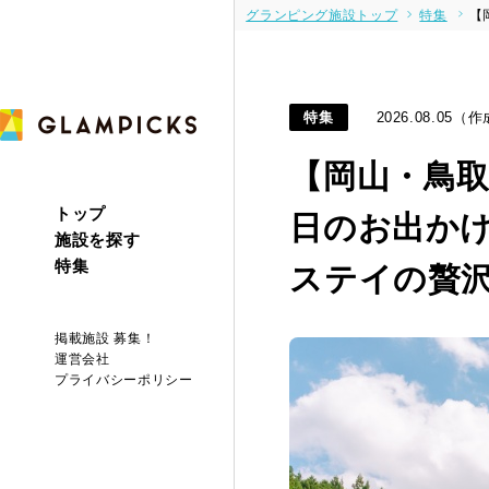
グランピング施設トップ
特集
【
特集
2026.08.05（作
【岡山・鳥
トップ
日のお出か
施設を探す
特集
ステイの贅沢
掲載施設 募集！
運営会社
プライバシーポリシー