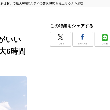
あば村」で最大6時間ステイの贅沢BBQ＆極上サウナを満喫
この特集をシェアする
がいい
POST
SHARE
LINE
大6時間