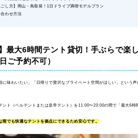
の過ごし方】岡山・鳥取発！1日ドライブ満喫モデルプラン
い合わせ方法
登場】最大6時間テント貸切！手ぶらで楽
7日ご予約不可）
軽に味わいたい」「日帰りで贅沢なプライベート空間がほしい」という声
ント（ベルテントまたは皇帝テント）を11:00〜20:00の間で「最大6
な雨でも快適なテントを拠点にできるため安心
です。