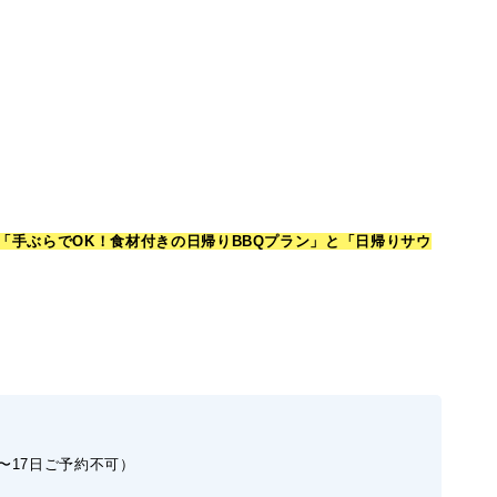
「手ぶらでOK！食材付きの日帰りBBQプラン」
と
「日帰りサウ
〜17日ご予約不可）