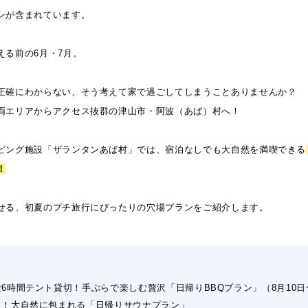
ンが含まれています。
える前の6月・7月。
正確にわからない、そう考えて家で過ごしてしまうことありませんか？
両エリアからアクセス抜群の津山市・阿波（あば）村へ！
ピング施設「ザランタンあば村」では、宿泊なしでも大自然を満喫できる
！
せる、初夏のプチ旅行にぴったりの穴場プランをご紹介します。
最大6時間テント貸切！手ぶらで楽しむ贅沢「日帰りBBQプラン」（8月10日
のう！大自然に包まれる「日帰りサウナプラン」