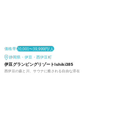
価格帯
20,001〜39,999円/人
静岡県・伊豆・西伊豆町
伊豆グランピングリゾートIshiki385
西伊豆の森と川、サウナに癒される自由な滞在