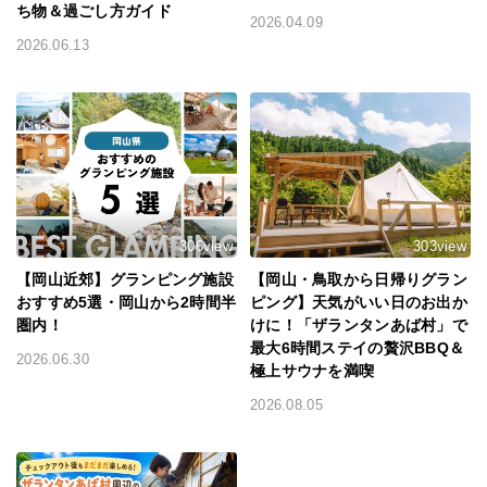
ち物＆過ごし方ガイド
2026.04.09
2026.06.13
306view
303view
【岡山近郊】グランピング施設
【岡山・鳥取から日帰りグラン
おすすめ5選・岡山から2時間半
ピング】天気がいい日のお出か
圏内！
けに！「ザランタンあば村」で
最大6時間ステイの贅沢BBQ＆
2026.06.30
極上サウナを満喫
2026.08.05