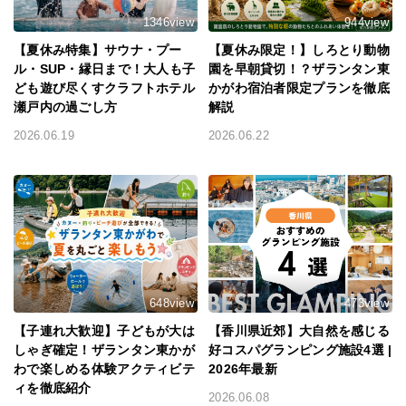
1346view
944view
【夏休み特集】サウナ・プー
【夏休み限定！】しろとり動物
ル・SUP・縁日まで！大人も子
園を早朝貸切！？ザランタン東
ども遊び尽くすクラフトホテル
かがわ宿泊者限定プランを徹底
瀬戸内の過ごし方
解説
2026.06.19
2026.06.22
648view
473view
【子連れ大歓迎】子どもが大は
【香川県近郊】大自然を感じる
しゃぎ確定！ザランタン東かが
好コスパグランピング施設4選 |
わで楽しめる体験アクティビテ
2026年最新
ィを徹底紹介
2026.06.08