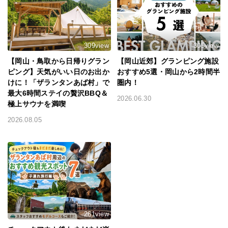
309view
305view
【岡山・鳥取から日帰りグラン
【岡山近郊】グランピング施設
ピング】天気がいい日のお出か
おすすめ5選・岡山から2時間半
けに！「ザランタンあば村」で
圏内！
最大6時間ステイの贅沢BBQ＆
2026.06.30
極上サウナを満喫
2026.08.05
261view