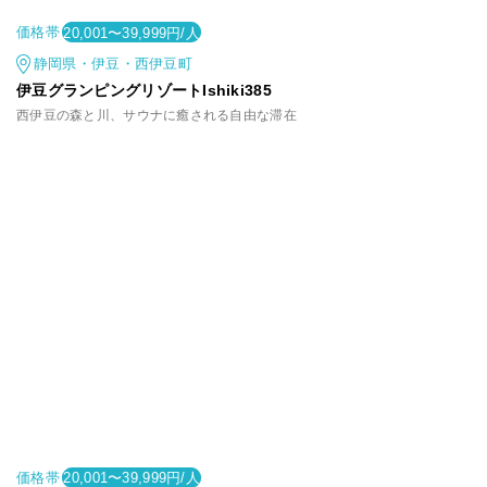
価格帯
20,001〜39,999円/人
静岡県・伊豆・西伊豆町
伊豆グランピングリゾートIshiki385
西伊豆の森と川、サウナに癒される自由な滞在
価格帯
20,001〜39,999円/人