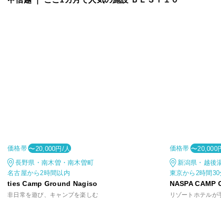
価格帯
価格帯
〜20,000円/人
〜20,000
長野県・南木曽・南木曽町
新潟県・越後
名古屋から2時間以内
東京から2時間3
ties Camp Ground Nagiso
NASPA CAMP 
非日常を遊び、キャンプを楽しむ