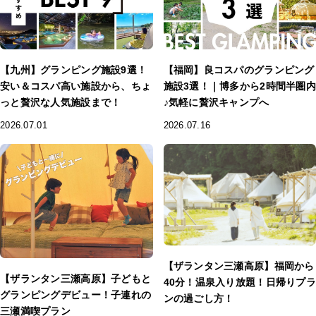
【九州】グランピング施設9選！
【福岡】良コスパのグランピング
安い＆コスパ高い施設から、ちょ
施設3選！｜博多から2時間半圏内
っと贅沢な人気施設まで！
♪気軽に贅沢キャンプへ
2026.07.01
2026.07.16
【ザランタン三瀬高原】福岡から
【ザランタン三瀬高原】子どもと
40分！温泉入り放題！日帰りプラ
グランピングデビュー！子連れの
ンの過ごし方！
三瀬満喫プラン