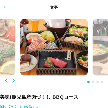
食事
美味!鹿児島産肉づくし BBQコース
¥6,050
/ 人 (税込) ～