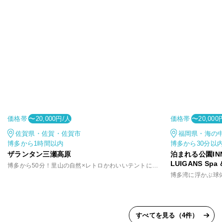
価格帯
価格帯
〜20,000円/人
〜20,000
佐賀県・佐賀・佐賀市
福岡県・海の
博多から1時間以内
博多から30分以
ザランタン三瀬高原
泊まれる公園INN 
LUIGANS Spa 
博多から50分！里山の自然×レトロかわいいテントに泊まる非日常
博多湾に浮かぶ球
すべてを見る（4件）