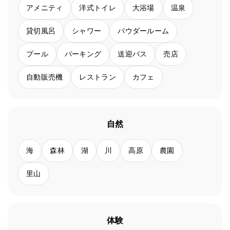
アメニティ
洋式トイレ
大浴場
温泉
貸切風呂
シャワー
パウダールーム
プール
パーキング
送迎バス
売店
自動販売機
レストラン
カフェ
自然
海
森林
湖
川
高原
農園
里山
体験