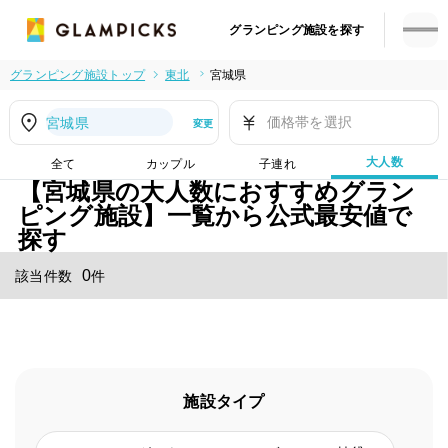
グランピング施設を探す
グランピング施設トップ
東北
宮城県
価格帯を選択
宮城県
変更
大人数
全て
カップル
子連れ
【宮城県の大人数におすすめグラン
ピング施設】一覧から公式最安値で
探す
0
該当件数
件
施設タイプ