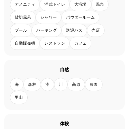
アメニティ
洋式トイレ
大浴場
温泉
貸切風呂
シャワー
パウダールーム
プール
パーキング
送迎バス
売店
自動販売機
レストラン
カフェ
自然
海
森林
湖
川
高原
農園
里山
体験