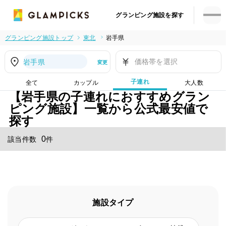
グランピング施設を探す
グランピング施設トップ
東北
岩手県
価格帯を選択
岩手県
変更
子連れ
全て
カップル
大人数
【岩手県の子連れにおすすめグラン
ピング施設】一覧から公式最安値で
探す
0
該当件数
件
施設タイプ