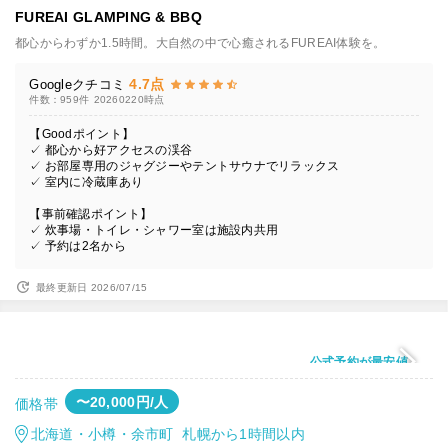
FUREAI GLAMPING & BBQ
都心からわずか1.5時間。大自然の中で心癒されるFUREAI体験を。
4.7点
Googleクチコミ
件数：959件
20260220時点
【Goodポイント】
✓ 都心から好アクセスの渓谷
✓ お部屋専用のジャグジーやテントサウナでリラックス
✓ 室内に冷蔵庫あり
【事前確認ポイント】
✓ 炊事場・トイレ・シャワー室は施設内共用
✓ 予約は2名から
最終更新日 2026/07/15
公式予約が最安値
〜20,000円/人
価格帯
北海道・小樽・余市町 札幌から1時間以内