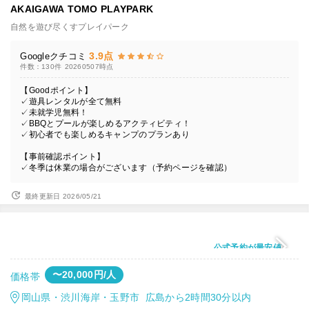
AKAIGAWA TOMO PLAYPARK
自然を遊び尽くすプレイパーク
3.9点
Googleクチコミ
件数：130件
20260507時点
【Goodポイント】
✓遊具レンタルが全て無料
✓未就学児無料！
✓BBQとプールが楽しめるアクティビティ！
✓初心者でも楽しめるキャンプのプランあり
【事前確認ポイント】
✓冬季は休業の場合がございます（予約ページを確認）
最終更新日 2026/05/21
公式予約が最安値
〜20,000円/人
価格帯
岡山県・渋川海岸・玉野市 広島から2時間30分以内