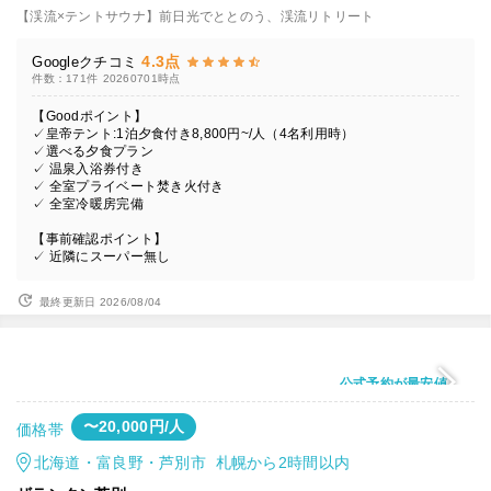
【渓流×テントサウナ】前日光でととのう、渓流リトリート
4.3点
Googleクチコミ
件数：171件
20260701時点
【Goodポイント】
✓皇帝テント:1泊夕食付き8,800円~/人（4名利用時）
✓選べる夕食プラン
✓ 温泉入浴券付き
✓ 全室プライベート焚き火付き
✓ 全室冷暖房完備
【事前確認ポイント】
✓ 近隣にスーパー無し
最終更新日 2026/08/04
公式予約が最安値
〜20,000円/人
価格帯
北海道・富良野・芦別市 札幌から2時間以内