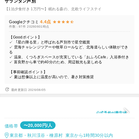
ザランタン芦別
【1泊夕食付き 1万円〜】眠れる森の、北欧ライフステイ
4.4点
Googleクチコミ
件数：97件
20260601時点
【Goodポイント】
✓ 「星の降る里」と呼ばれる芦別市で星空鑑賞
✓ 雲海チャレンジツアーや牧草ロールなど、北海道らしい体験ができ
る
✓ 温泉、くつろぎスペースが充実している「おふろCafe」入浴券付き
✓ 富良野から車で約40分のため、周辺観光も楽しめる
【事前確認ポイント】
✓ 夏は想像以上に温度が高いので、暑さ対策推奨
最終更新日 2026/08/05
公式予約が最安値
〜20,000円/人
価格帯
東京都・秋川渓谷・檜原村 東京から1時間30分以内