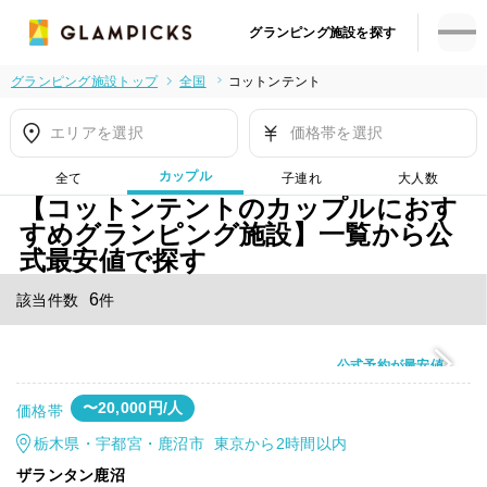
グランピング施設を探す
グランピング施設トップ
全国
コットンテント
エリアを選択
価格帯を選択
カップル
全て
子連れ
大人数
【コットンテントのカップルにおす
すめグランピング施設】一覧から公
式最安値で探す
6
該当件数
件
公式予約が最安値
〜20,000円/人
価格帯
栃木県・宇都宮・鹿沼市 東京から2時間以内
ザランタン鹿沼