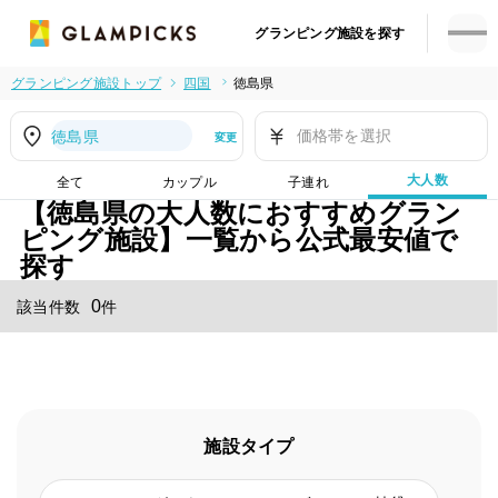
グランピング施設を探す
グランピング施設トップ
四国
徳島県
価格帯を選択
徳島県
変更
大人数
全て
カップル
子連れ
【徳島県の大人数におすすめグラン
ピング施設】一覧から公式最安値で
探す
0
該当件数
件
施設タイプ