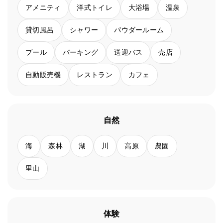
アメニティ
洋式トイレ
大浴場
温泉
貸切風呂
シャワー
パウダールーム
プール
パーキング
送迎バス
売店
自動販売機
レストラン
カフェ
自然
海
森林
湖
川
高原
農園
里山
体験