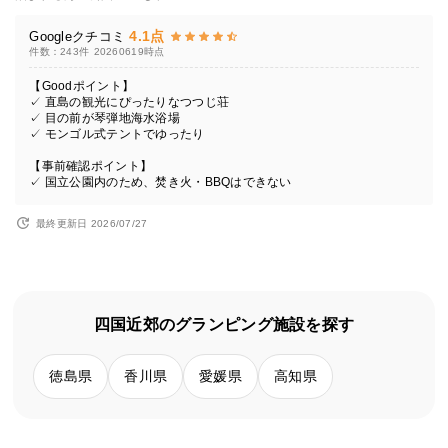
4.1点
Googleクチコミ
件数：243件
20260619時点
【Goodポイント】
✓ 直島の観光にぴったりなつつじ荘
✓ 目の前が琴弾地海水浴場
✓ モンゴル式テントでゆったり
【事前確認ポイント】
✓ 国立公園内のため、焚き火・BBQはできない
最終更新日 2026/07/27
四国近郊のグランピング施設を探す
徳島県
香川県
愛媛県
高知県