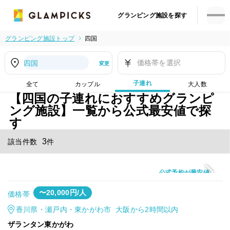
グランピング施設を探す
グランピング施設トップ
四国
価格帯を選択
四国
変更
子連れ
全て
カップル
大人数
【四国の子連れにおすすめグランピ
ング施設】一覧から公式最安値で探
す
3
該当件数
件
公式予約が最安値
〜20,000円/人
価格帯
香川県・瀬戸内・東かがわ市 大阪から2時間以内
ザランタン東かがわ