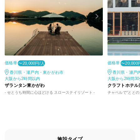
価格帯
価格帯
〜20,000円/人
〜20,000
香川県・瀬戸内・東かがわ市
香川県・瀬戸
大阪から2時間以内
大阪から2時間3
ザランタン東かがわ
クラフトホテル
- せとうち時間に心ほどける スローステイリゾート -
チャペルで“ととの
施設タイプ