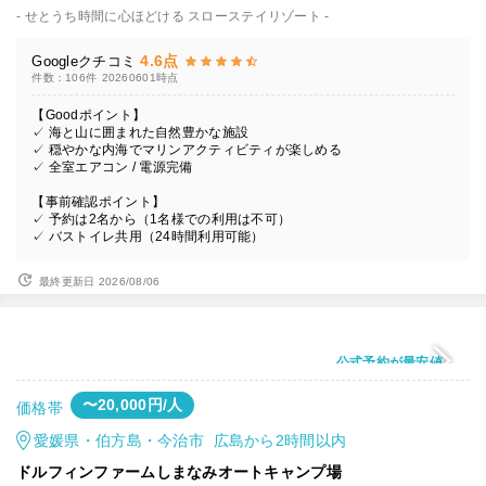
- せとうち時間に心ほどける スローステイリゾート -
4.6点
Googleクチコミ
件数：106件
20260601時点
【Goodポイント】
✓ 海と山に囲まれた自然豊かな施設
✓ 穏やかな内海でマリンアクティビティが楽しめる
✓ 全室エアコン / 電源完備
【事前確認ポイント】
✓ 予約は2名から（1名様での利用は不可）
✓ バストイレ共用（24時間利用可能）
最終更新日 2026/08/06
公式予約が最安値
〜20,000円/人
価格帯
愛媛県・伯方島・今治市 広島から2時間以内
ドルフィンファームしまなみオートキャンプ場