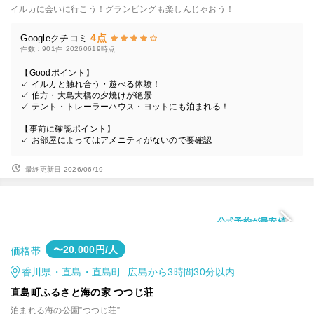
イルカに会いに行こう！グランピングも楽しんじゃおう！
4点
Googleクチコミ
件数：901件
20260619時点
【Goodポイント】
✓ イルカと触れ合う・遊べる体験！
✓ 伯方・大島大橋の夕焼けが絶景
✓ テント・トレーラーハウス・ヨットにも泊まれる！
【事前に確認ポイント】
✓ お部屋によってはアメニティがないので要確認
最終更新日 2026/06/19
公式予約が最安値
〜20,000円/人
価格帯
香川県・直島・直島町 広島から3時間30分以内
直島町ふるさと海の家 つつじ荘
泊まれる海の公園”つつじ荘”