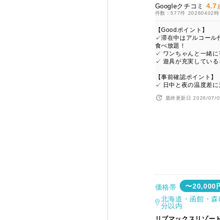
4.7
Googleクチコミ
件数：577件
20260402
【Goodポイント】
✓滞在中はアルコール
食べ放題！
✓ ワンちゃんと一緒に
✓ 遊具が充実してい
【事前確認ポイント】
✓ 日中と夜の温度差に
最終更新日 2026/07/0
〜20,000
価格帯
北海道・函館・森
分以内
リブマックスリゾート