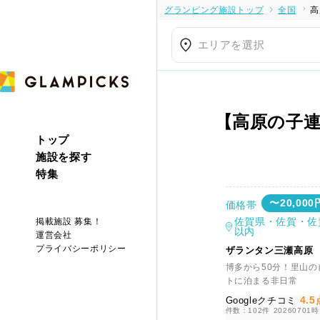
グランピング施設トップ
全国
高
エリアを選択
【高原の子
トップ
施設を探す
特集
〜20,000
価格帯
佐賀県・佐賀・佐
掲載施設 募集！
以内
運営会社
プライバシーポリシー
ザランタン三瀬高原
博多から50分！里山の
トに泊まる非日常
4.5
Googleクチコミ
件数：102件
20260701