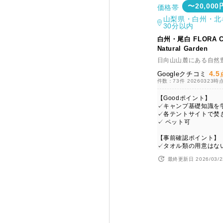
〜20,000
価格帯
山梨県・白州・北
30分以内
白州・尾白 FLORA Cam
Natural Garden
日向山山麓にある自然
4.5
Googleクチコミ
件数：73件
20260323時
【Goodポイント】
✓キャンプ基礎知識を
✓各テントサイトで焚
✓ ペット可
【事前確認ポイント】
✓タオル類の用意はな
最終更新日 2026/03/2