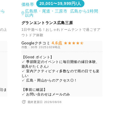
20,001〜39,999円/人
価格帯
から
広島県・尾道・三原市 広島から1時間
以内
グランエントランス広島三原
の上
1日中遊べる！おしゃれドームテントで過ごすア
ウトドア体験
4.6点
Googleクチコミ
件数：30件
20251029時点
【Good ポイント】
✓ 季節限定のイベントに毎日開催の縁日体験、
遊具がたくさん♪
✓ 室内アクティビティ多数なので雨の日でも楽
しい
✓ 広島・岡山からのアクセス◎！
日)ま
【事前に確認】
✓ お問い合わせはメールのみ
最終更新日 2026/08/06