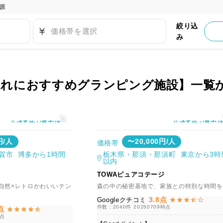
原
絞り込
価格帯を選択
み
連れにおすすめグランピング施設】一覧
公式予約が最安値
公式予約が最安
円/人
〜20,000円/人
価格帯
賀市 博多から1時間
栃木県・那須・那須町 東京から3時
以内
TOWAピュアコテージ
自然×レトロかわいいテン
森の中の秘密基地で、家族との特別な時間を
3.8点
Googleクチコミ
件数：2040件
20260709時点
点
時点