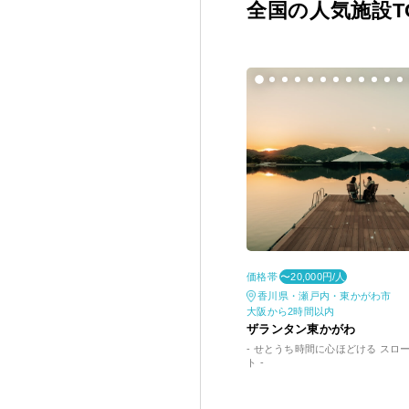
全国の人気施設TO
価格帯
〜20,000円/人
香川県・瀬戸内・東かがわ市
大阪から2時間以内
ザランタン東かがわ
- せとうち時間に心ほどける スロ
ト -