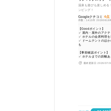
温泉も遊びも楽しめる
ンピング！
4点
Googleクチコミ
件数：1413件
2026061
【Goodポイント】
✓ 屋内・屋外のアク
✓ ホテルの会席料理を
✓ ドームテントのほ
も
【事前確認ポイント】
✓ ホテルまでの距離あ
最終更新日 2026/07/0