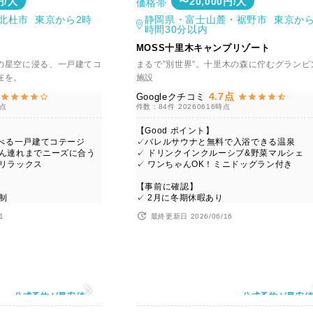
円/人
〜20,000円/人
価格帯
北杜市 東京から2時
静岡県・富士山麓・裾野市 東京から
時間30分以内
MOSS十里木キャンプリゾート
の星空に浸る、一戸建てコ
まるで”別世界”。十里木の森に佇むグランピ
在を。
施設
4.7点
Googleクチコミ
時点
件数：84件
20260616時点
【Good ポイント】
選べる一戸建てコテージ
✓バレルサウナと無料で入浴できる温泉
ゃん連れまでニーズに合う
✓ ドリンクインクルーシブ&野菜マルシェ
でリラックス
✓ ワンちゃんOK！ミニドッグラン付き
】
【事前に確認】
制
✓ 2月に冬期休暇あり
1
最終更新日 2026/06/16
公式予約が最安値
公式予約が最安