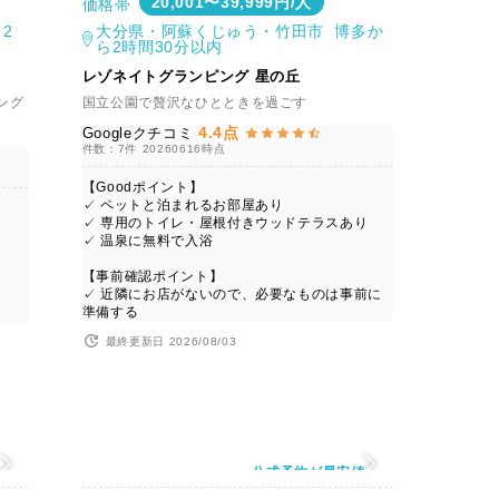
20,001〜39,999円/人
価格帯
2
大分県・阿蘇くじゅう・竹田市 博多か
ら2時間30分以内
レゾネイトグランピング 星の丘
ング
国立公園で贅沢なひとときを過ごす
4.4点
Googleクチコミ
件数：7件
20260616時点
【Goodポイント】
✓ ペットと泊まれるお部屋あり
✓ 専用のトイレ・屋根付きウッドテラスあり
✓ 温泉に無料で入浴
【事前確認ポイント】
✓ 近隣にお店がないので、必要なものは事前に
準備する
最終更新日 2026/08/03
値
公式予約が最安値