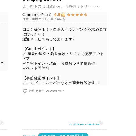
楽しむものは自然のみ。心身のリトリートへ。
4.9点
Googleクチコミ
件数：389件
20260616時点
口コミ好評価！大自然のグランピングを求める方
にぴったり！
送迎サービスもしております♪
【Good ポイント】
✓ 満天の星空・釣り体験・サウナで充実アウト
ドア
コテ
✓全室トイレ・洗面・お風呂つきで快適◎
✓ペット同伴可
【事前確認ポイント】
✓コンビニ・スーパーなどの商業施設は遠い
最終更新日 2026/07/07
値
公式予約が最安値