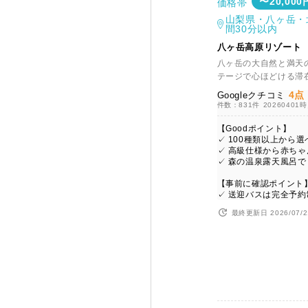
〜20,000
価格帯
山梨県・八ヶ岳・
間30分以内
八ヶ岳高原リゾート
八ヶ岳の大自然と満天
テージで心ほどける滞
4点
Googleクチコミ
件数：831件
20260401
【Goodポイント】
✓ 100種類以上から
✓ 高級仕様から赤ち
✓ 森の温泉露天風呂
【事前に確認ポイント
✓ 送迎バスは完全予約
最終更新日 2026/07/2