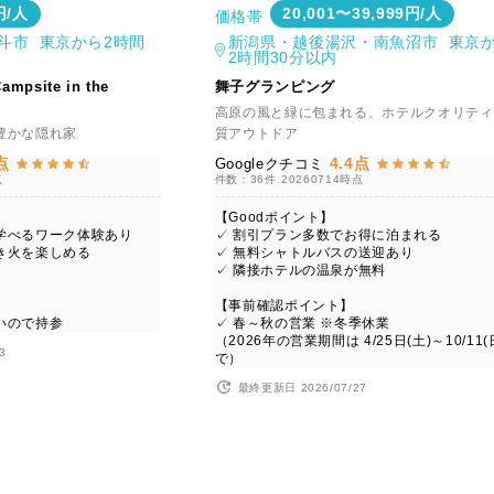
円/人
20,001〜39,999円/人
価格帯
斗市 東京から2時間
新潟県・越後湯沢・南魚沼市 東京
2時間30分以内
psite in the
舞子グランピング
高原の風と緑に包まれる、ホテルクオリティ
豊かな隠れ家
質アウトドア
点
4.4点
Googleクチコミ
点
件数：36件
20260714時点
【Goodポイント】
学べるワーク体験あり
✓ 割引プラン多数でお得に泊まれる
き火を楽しめる
✓ 無料シャトルバスの送迎あり
✓ 隣接ホテルの温泉が無料
【事前確認ポイント】
いので持参
✓ 春～秋の営業 ※冬季休業
（2026年の営業期間は 4/25日(土)～10/11(
3
で）
最終更新日 2026/07/27