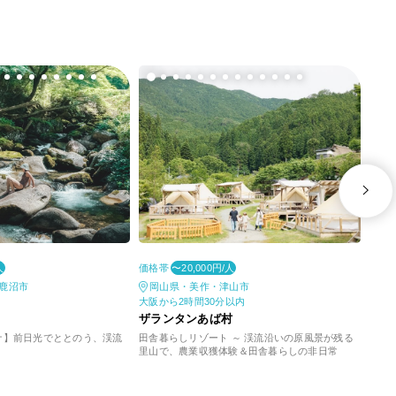
価格帯
価格
人
〜20,000円/人
鹿沼市
岡山県・美作・津山市
佐
大阪から2時間30分以内
博多
ザランタンあば村
ザラ
ナ】前日光でととのう、渓流
田舎暮らしリゾート ～ 渓流沿いの原風景が残る
博多
里山で、農業収獲体験＆田舎暮らしの非日常
トに