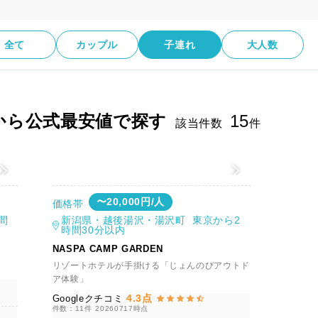
全て
カップル
子連れ
大人数
から公式最安値で探す
15
該当件数
件
値
〜20,000円/人
価格帯
間
新潟県・越後湯沢・湯沢町 東京から2
時間30分以内
NASPA CAMP GARDEN
リゾートホテルが手掛ける「じょんのびアウトド
ア体験」
4.3点
Googleクチコミ
件数：11件
20260717時点