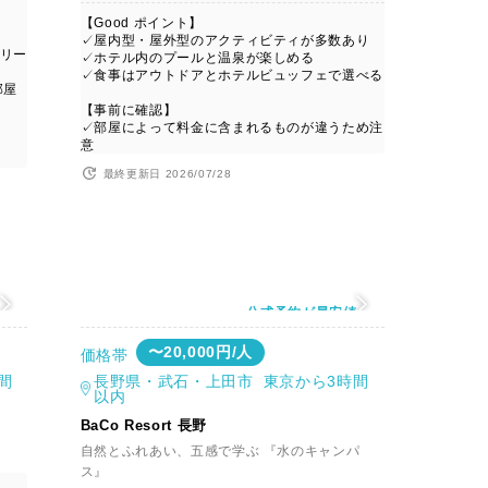
【Good ポイント】
✓屋内型・屋外型のアクティビティが多数あり
リー
✓ホテル内のプールと温泉が楽しめる
✓食事はアウトドアとホテルビュッフェで選べる
部屋
【事前に確認】
✓部屋によって料金に含まれるものが違うため注
意
最終更新日 2026/07/28
値
公式予約が最安値
〜20,000円/人
価格帯
間
長野県・武石・上田市 東京から3時間
以内
BaCo Resort 長野
自然とふれあい、五感で学ぶ 『水のキャンパ
ス』