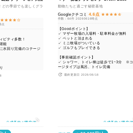
！どの季節でも楽しくグラ
動物たちと過ごす秘密基地
4.6点
Googleクチコミ
件数：64件
20260616時点
6時点
【Goodポイント】
✓ マザー牧場の入場料・駐車料金が無料
✓ ペットと泊まれる
ティビティ多数！
✓ ミニ牧場がついている
堪能
✓ ゴルフもプレイできる
かに水回り完備のコテージ
【事前確認ポイント】
✓ シャワー、トイレ棟は徒歩で1~3分 ※
ージタイプは風呂、トイレ完備
り
最終更新日 2026/06/16
8
公式予約が最安値
公式予約が最安