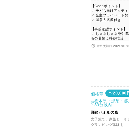
【Goodポイント】
✓ 子ども向けアクテ
✓ 全室プライベート
✓ 温泉入浴券付き
【事前確認ポイント】
✓ じゃぶじゃぶ池や
もの着替え持参推奨
最終更新日 2026/08/0
〜20,000
価格帯
栃木県・那須・那
30分以内
那須ハミルの森
女子旅で、家族と、そ
グランピング体験を