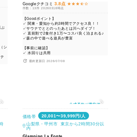
3.8点
Googleクチコミ
件数：13件
20260318時点
【Goodポイント】
✓ 関東・愛知から約3時間でアクセス良！！
喜ぶ
✓サウナでととのったあとは川へダイブ！
✓ 直前割で2食付き1万〜コスパ良く泊まれる♪
✓森の中で遊べる遊具が豊富
（シ
【事前に確認】
✓ 水回りは共用
コテ
最終更新日 2026/07/08
値
公式予約が最安値
20,001〜39,999円/人
価格帯
時
山梨県・甲州市 東京から2時間30分以
内
Glamping La Fonte