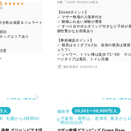
件数：106件
20260613時点
点
時点
【Goodポイント】
✓ マザー牧場の入場券付き
✓ 動物ふれあい体験が豊富
付き飲み放題＆ジェラート
✓ すべり台やボルダリング付きなど子供が
個性豊かなお部屋あり
宿泊
るキッズエリアあり
【事前確認ポイント】
✓ 寝具はセミダブル2台、追加の寝具は寝袋
ュラフ）
注意
✓ シャワー、トイレ棟は徒歩で1~3分 ※
9
ージタイプは風呂、トイレ完備
最終更新日 2026/06/13
公式予約が最安値
公式予約が最安
円/人
20,001〜39,999円/人
価格帯
町 札幌から3時間30
千葉県・鹿野山・君津市 東京から1
間30分以内
函館 グリーンピア大沼
マザー牧場グランピング Green Base