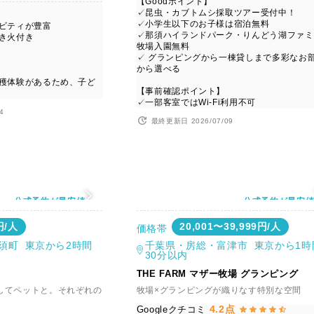
【Goodポイント】
✓昆虫・カブトムシ採取ツアー受付中！
✓小学生以下のお子様は宿泊無料
ィビティが豊富
✓那須ハイランドパーク・りんどう湖ファミ
焚き火付き
牧場入園無料
✓ グランピングから一棟貸しまで多彩なお
から選べる
収穫体験があるため、子ど
【事前確認ポイント】
✓一部客室ではWi-Fi利用不可
4
最終更新日 2026/07/09
公式予約が最安値
公式予約が最安
円/人
20,001〜39,999円/人
価格帯
須町 東京から2時間
千葉県・房総・富津市 東京から1時
30分以内
THE FARM マザー牧場 グランピング
してペットと。それぞれの
牧場×グランピングが織りなす特別な空間
4.2点
Googleクチコミ