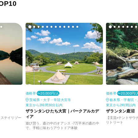
P10
価格帯
価格帯
〜20,000円/人
〜20,000円/
茨城県・大子・常陸大宮市
栃木県・宇都宮・
東京から2時間30分以内
東京から2時間以内
ザランタンひたち大宮｜パークアルカデ
ザランタン鹿沼
ィア
ーステイリゾー
【渓流×テントサウ
リトリート
遊び憩う、森の中のオアシス -7万平米の森の中
で、手軽に味わうアウトドア体験