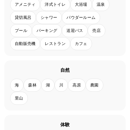
アメニティ
洋式トイレ
大浴場
温泉
貸切風呂
シャワー
パウダールーム
プール
パーキング
送迎バス
売店
自動販売機
レストラン
カフェ
自然
海
森林
湖
川
高原
農園
里山
体験