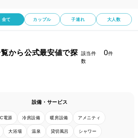
全て
カップル
子連れ
大人数
一覧から公式最安値で探
0
該当件
件
数
設備・サービス
AC電源
冷房設備
暖房設備
アメニティ
大浴場
温泉
貸切風呂
シャワー