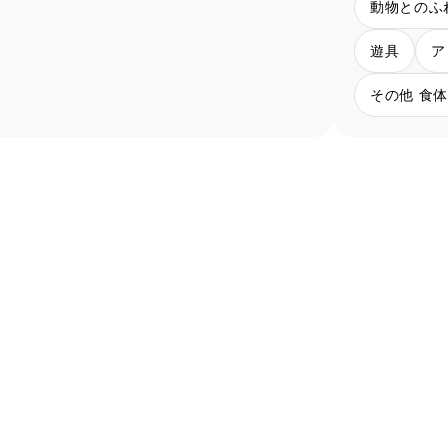
動物とのふ
遊具
ア
その他 食