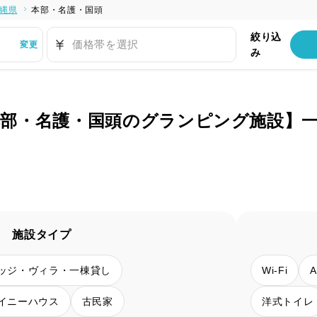
縄県
本部・名護・国頭
絞り込
価格帯を選択
変更
み
本部・名護・国頭のグランピング施設】
施設タイプ
ッジ・ヴィラ・一棟貸し
Wi-Fi
イニーハウス
古民家
洋式トイレ