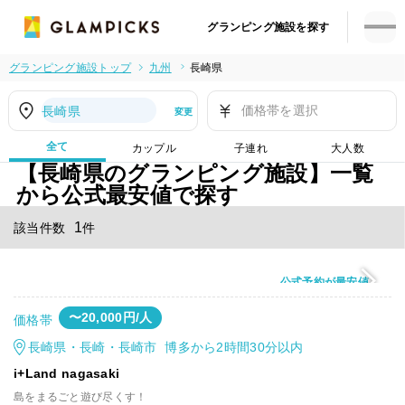
グランピング施設を探す
グランピング施設トップ
九州
長崎県
価格帯を選択
長崎県
変更
全て
カップル
子連れ
大人数
【長崎県のグランピング施設】一覧
から公式最安値で探す
1
該当件数
件
公式予約が最安値
〜20,000円/人
価格帯
長崎県・長崎・長崎市 博多から2時間30分以内
i+Land nagasaki
島をまるごと遊び尽くす！