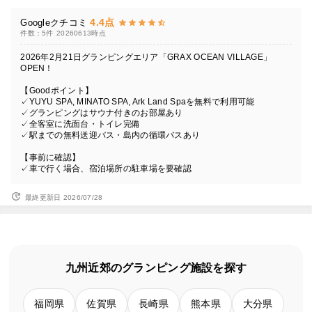
4.4点
Googleクチコミ
件数：5件
20260613時点
2026年2月21日グランピングエリア「GRAX OCEAN VILLAGE」
OPEN！
【Goodポイント】
✓YUYU SPA, MINATO SPA, Ark Land Spaを無料で利用可能
✓グランピングはサウナ付きのお部屋あり
✓全客室に洗面台・トイレ完備
✓駅までの無料送迎バス・島内の循環バスあり
【事前に確認】
✓車で行く場合、宿泊場所の駐車場を要確認
最終更新日 2026/07/28
九州近郊のグランピング施設を探す
福岡県
佐賀県
長崎県
熊本県
大分県