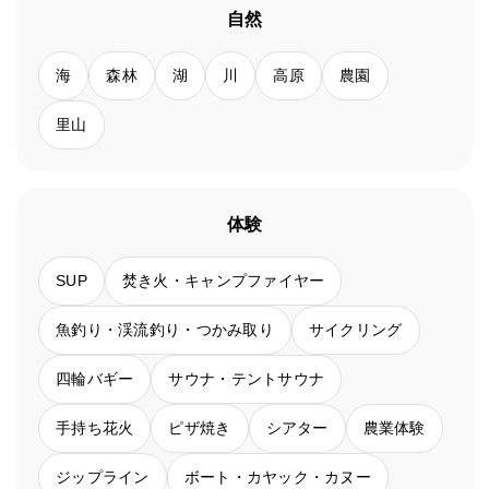
自然
海
森林
湖
川
高原
農園
里山
体験
SUP
焚き火・キャンプファイヤー
魚釣り・渓流釣り・つかみ取り
サイクリング
四輪バギー
サウナ・テントサウナ
手持ち花火
ピザ焼き
シアター
農業体験
ジップライン
ボート・カヤック・カヌー