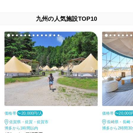
九州の人気施設TOP10
価格帯
価格帯
〜20,000円/人
〜20,000
佐賀県・佐賀・佐賀市
長崎県・長崎
博多から1時間以内
博多から2時間3