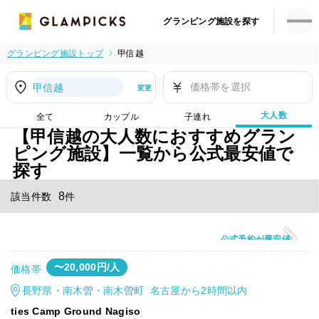
グランピング施設を探す
グランピング施設トップ
甲信越
価格帯を選択
甲信越
変更
大人数
全て
カップル
子連れ
【甲信越の大人数におすすめグラン
ピング施設】一覧から公式最安値で
探す
8
該当件数
件
公式予約が最安値
〜20,000円/人
価格帯
長野県・南木曽・南木曽町 名古屋から2時間以内
ties Camp Ground Nagiso