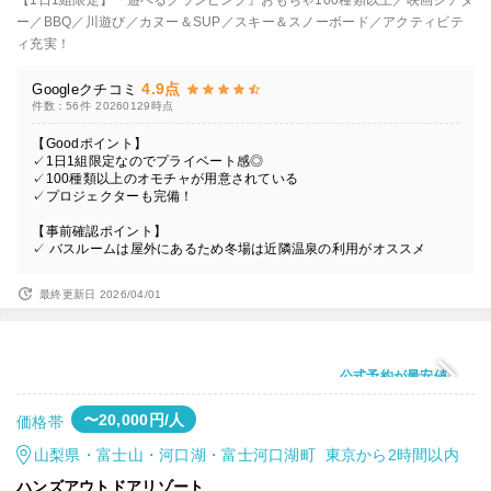
【1日1組限定】『遊べるグランピング』おもちゃ100種類以上／映画シアタ
ー／BBQ／川遊び／カヌー＆SUP／スキー＆スノーボード／アクティビテ
ィ充実！
4.9点
Googleクチコミ
件数：56件
20260129時点
【Goodポイント】
✓1日1組限定なのでプライベート感◎
✓100種類以上のオモチャが用意されている
✓プロジェクターも完備！
【事前確認ポイント】
✓ バスルームは屋外にあるため冬場は近隣温泉の利用がオススメ
最終更新日 2026/04/01
公式予約が最安値
〜20,000円/人
価格帯
山梨県・富士山・河口湖・富士河口湖町 東京から2時間以内
ハンズアウトドアリゾート