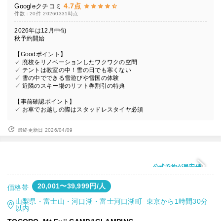
4.7点
Googleクチコミ
件数：20件
20260331時点
2026年は12月中旬
秋予約開始
【Goodポイント】
✓ 廃校をリノベーションしたワクワクの空間
✓ テントは教室の中！雪の日でも寒くない
✓ 雪の中でできる雪遊びや雪国の体験
✓ 近隣のスキー場のリフト券割引の特典
【事前確認ポイント】
✓ お車でお越しの際はスタッドレスタイヤ必須
最終更新日 2026/04/09
公式予約が最安値
20,001〜39,999円/人
価格帯
山梨県・富士山・河口湖・富士河口湖町 東京から1時間30分
以内