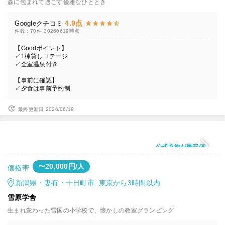
森に包まれて過ごす優雅なひととき
4.9点
Googleクチコミ
件数：70件
20260619時点
【Goodポイント】
✓1棟貸しコテージ
✓全室温泉付き
【事前に確認】
✓夕食は事前予約制
最終更新日 2026/06/19
公式予約が最安値
〜20,000円/人
価格帯
新潟県・妻有・十日町市 東京から3時間以内
雪原学舎
生まれ変わった雪国の小学校で、懐かしの教室グランピング