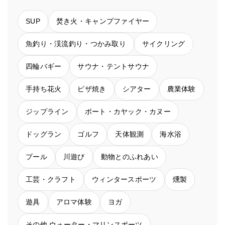
SUP
焚き火・キャンプファイヤー
魚釣り・渓流釣り・つかみ取り
サイクリング
四輪バギー
サウナ・テントサウナ
手持ち花火
ピザ焼き
シアター
農業体験
ジップライン
ボート・カヤック・カヌー
ドッグラン
ゴルフ
天体観測
海水浴
プール
川遊び
動物とのふれあい
工芸・クラフト
ウィンタースポーツ
燻製
遊具
アロマ体験
ヨガ
その他 ウォーター・マリンスポーツ