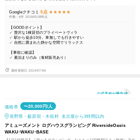
5点
Googleクチコミ
件数：4件
20260528時点
【GOODポイント】
✓ 贅沢な1棟貸切のプライベートヴィラ
✓ 駅から徒歩10分。車無しでも行きやすい
✓ 自然に囲まれた静かな空間でリラックス
【事前に確認】
✓ 素泊まりのみ（食材販売あり）
最終更新日 2026/07/08
公式予約が最安値
〜20,000円/人
価格帯
長野県・藪原宿・木祖村 名古屋から3時間以内
アミューズメント ログハウスグランピング RiversideOasis
WAKU↑WAKU･BASE