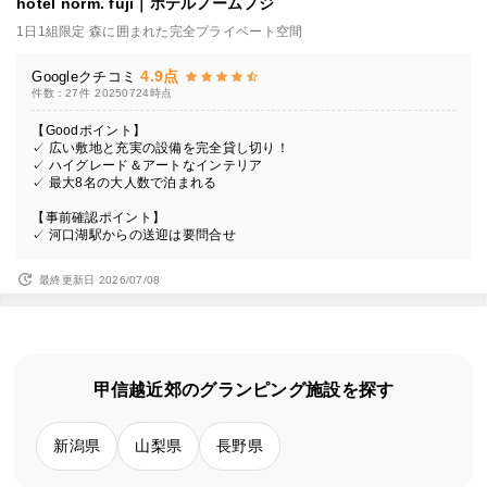
hotel norm. fuji｜ホテルノームフジ
1日1組限定 森に囲まれた完全プライベート空間
4.9点
Googleクチコミ
件数：27件
20250724時点
【Goodポイント】
✓ 広い敷地と充実の設備を完全貸し切り！
✓ ハイグレード＆アートなインテリア
✓ 最大8名の大人数で泊まれる
【事前確認ポイント】
✓ 河口湖駅からの送迎は要問合せ
最終更新日 2026/07/08
甲信越近郊のグランピング施設を探す
新潟県
山梨県
長野県