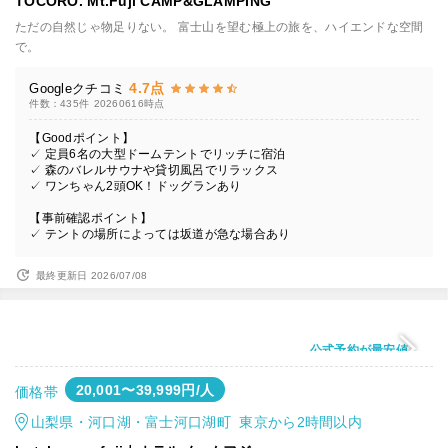
TOCORO. Mt.Fuji CAMP&GLAMPING
ただの自然じゃ物足りない。 富士山を望む極上の旅を、ハイエンドな空間
で。
4.7点
Googleクチコミ
件数：435件
20260616時点
【Goodポイント】
✓ 定員6名の大型ドームテントでリッチに宿泊
✓ 森のバレルサウナや貸切風呂でリラックス
✓ ワンちゃん2頭OK！ドッグランあり
【事前確認ポイント】
✓ テントの場所によっては坂道が急な場合あり
最終更新日 2026/07/08
公式予約が最安値
20,001〜39,999円/人
価格帯
山梨県・河口湖・富士河口湖町 東京から2時間以内