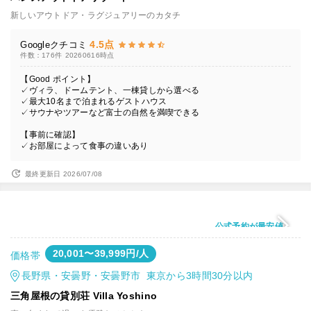
新しいアウトドア・ラグジュアリーのカタチ
4.5点
Googleクチコミ
件数：176件
20260616時点
【Good ポイント】
✓ヴィラ、ドームテント、一棟貸しから選べる
✓最大10名まで泊まれるゲストハウス
✓サウナやツアーなど富士の自然を満喫できる
【事前に確認】
✓お部屋によって食事の違いあり
最終更新日 2026/07/08
公式予約が最安値
20,001〜39,999円/人
価格帯
長野県・安曇野・安曇野市 東京から3時間30分以内
三角屋根の貸別荘 Villa Yoshino