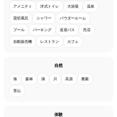
アメニティ
洋式トイレ
大浴場
温泉
貸切風呂
シャワー
パウダールーム
プール
パーキング
送迎バス
売店
自動販売機
レストラン
カフェ
自然
海
森林
湖
川
高原
農園
里山
体験