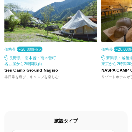
価格帯
価格帯
〜20,000円/人
〜20,000
長野県・南木曽・南木曽町
新潟県・越後
名古屋から2時間以内
東京から2時間3
ties Camp Ground Nagiso
NASPA CAMP 
非日常を遊び、キャンプを楽しむ
施設タイプ