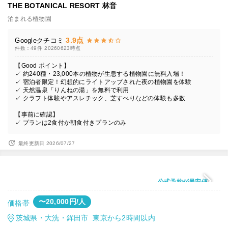
THE BOTANICAL RESORT 林音
泊まれる植物園
3.9点
Googleクチコミ
件数：49件
20260623時点
【Good ポイント】
✓ 約240種・23,000本の植物が生息する植物園に無料入場！
✓ 宿泊者限定！幻想的にライトアップされた夜の植物園を体験
✓ 天然温泉「りんねの湯」を無料で利用
✓ クラフト体験やアスレチック、芝すべりなどの体験も多数
【事前に確認】
✓ プランは2食付か朝食付きプランのみ
最終更新日 2026/07/27
公式予約が最安値
〜20,000円/人
価格帯
茨城県・大洗・鉾田市 東京から2時間以内