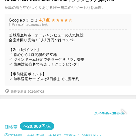
鹿島の海と空がつくりあげる唯一無二のリゾート地を満喫。
4.7点
Googleクチコミ
件数：61件
20260613時点
茨城県鹿嶋市・オーシャンビューの人気施設
全室水回り完備！1人1万円〜好コスパ♪
【Goodポイント】
✓ 都心から2時間弱の好立地
✓ ツインドーム限定でチラー付きサウナ登場
✓ 防寒対策◎冬でも楽しくグランピング！
【事前確認ポイント】
✓ 無料送迎サービスは3日前までに要予約
最終更新日 2026/07/28
公式予約が最安値
〜20,000円/人
価格帯