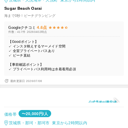
茨城県・大洗海岸・大洗町 東京から2時間以内
Sugar Beach Oarai
海まで0秒！ビーチグランピング
4.6点
Googleクチコミ
件数：417件
20260402時点
【Goodポイント】
✓ インスタ映えするマーメイド空間
✓ 全室プライベートバスあり
✓ ビーチ直結
【事前確認ポイント】
✓ プライベートバス利用時は水着着用必須
最終更新日 2026/07/08
公式予約が最安値
〜20,000円/人
価格帯
茨城県・那珂・那珂市 東京から2時間以内