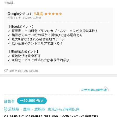
ア体験
4.5点
Googleクチコミ
件数：67件
20260701時点
【Goodポイント】
✓ 夏限定！自由研究プランにカブトムシ・クワガタ採集体験！
✓ 施設から車で10分の場所に川遊びできる場所あり
✓ 最大8名で泊まれる秘密基地コテージ
✓ 広い公園やテントエリアで遊べる！
【事前確認ポイント】
✓ 現地決済は現金不可
✓ 送迎サービスご希望の方は事前予約必須
最終更新日 2026/08/04
公式予約が最安値
〜20,000円/人
価格帯
茨城県・鹿嶋・鹿嶋市 東京から2時間以内
GLAMPING KASHIMA 753 #00｜グランピング鹿島753