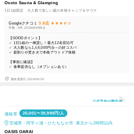
Osoto Sauna & Glamping
1日1組限定 大人数で楽しい森の本格キャンプ＆サウナ
3.8点
Googleクチコミ
件数：6件
20260605時点
【GOODポイント】
✓ 1日1組の一棟貸し！最大12名宿泊可
✓ 大人数なら1人6,000円台～の好コスパ
✓ 薪割りや焚き火で本格アウトドア体験
【事前に確認】
✓ 食事提供なし（オプションあり）
最終更新日 2026/06/19
公式予約が最安値
20,001〜39,999円/人
価格帯
茨城県・阿字ヶ浦・ひたちなか市 東京から2時間以内
OASIS OARAI