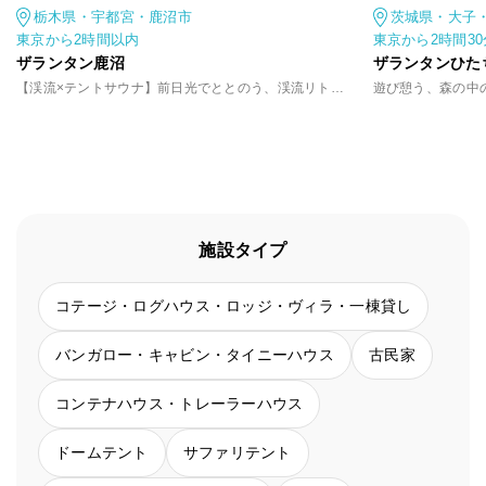
栃木県・宇都宮・鹿沼市
茨城県・大子
東京から2時間以内
東京から2時間3
ザランタン鹿沼
ザランタンひた
【渓流×テントサウナ】前日光でととのう、渓流リトリート
施設タイプ
コテージ・ログハウス・ロッジ・ヴィラ・一棟貸し
バンガロー・キャビン・タイニーハウス
古民家
コンテナハウス・トレーラーハウス
ドームテント
サファリテント