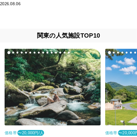
2026.08.06
関東の人気施設TOP10
価格帯
価格帯
〜20,000円/人
〜20,000