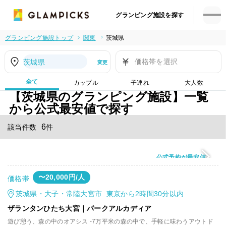
グランピング施設を探す
グランピング施設トップ
関東
茨城県
価格帯を選択
茨城県
変更
全て
カップル
子連れ
大人数
【茨城県のグランピング施設】一覧
から公式最安値で探す
6
該当件数
件
公式予約が最安値
〜20,000円/人
価格帯
茨城県・大子・常陸大宮市 東京から2時間30分以内
ザランタンひたち大宮｜パークアルカディア
遊び憩う、森の中のオアシス -7万平米の森の中で、手軽に味わうアウトド