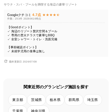
サウナ・スパ・プールを満喫する海辺の豪華リゾート
4.7点
Googleクチコミ
件数：253件
20260616時点
【Goodポイント】
✓ 海辺のリゾート贅沢空間＆プール
✓ 専用の焚火テラスで豪華なBBQ
✓ 全室シャワー・トイレ・洗面完備
【事前確認ポイント】
✓ 未就学児用の食事は無し
最終更新日 2026/07/08
関東近郊のグランピング施設を探す
東京都
茨城県
栃木県
群馬県
埼玉県
千葉県
神奈川県