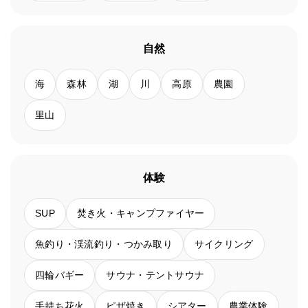
自然
海
森林
湖
川
高原
農園
里山
体験
SUP
焚き火・キャンプファイヤー
魚釣り・渓流釣り・つかみ取り
サイクリング
四輪バギー
サウナ・テントサウナ
手持ち花火
ピザ焼き
シアター
農業体験