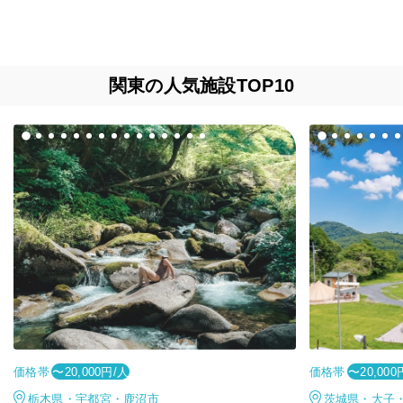
関東の人気施設TOP10
価格帯
価格帯
〜20,000円/人
〜20,000
栃木県・宇都宮・鹿沼市
茨城県・大子