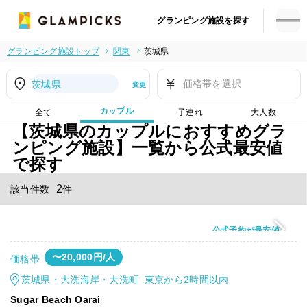
グランピング施設を探す
グランピング施設トップ
関東
茨城県
価格帯を選択
茨城県
変更
カップル
全て
子連れ
大人数
【茨城県のカップルにおすすめグラ
ンピング施設】一覧から公式最安値
で探す
2
該当件数
件
公式予約が最安値
〜20,000円/人
価格帯
茨城県・大洗海岸・大洗町 東京から2時間以内
Sugar Beach Oarai