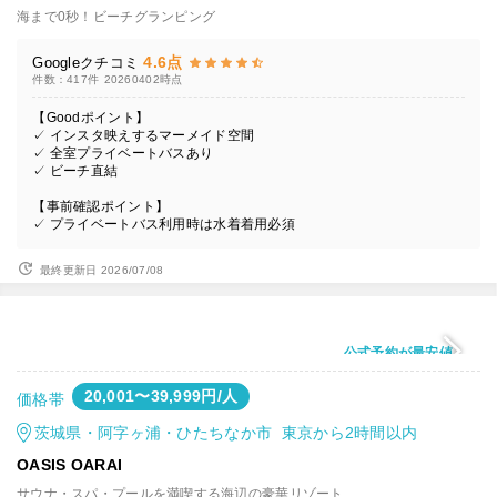
海まで0秒！ビーチグランピング
4.6点
Googleクチコミ
件数：417件
20260402時点
【Goodポイント】
✓ インスタ映えするマーメイド空間
✓ 全室プライベートバスあり
✓ ビーチ直結
【事前確認ポイント】
✓ プライベートバス利用時は水着着用必須
最終更新日 2026/07/08
公式予約が最安値
20,001〜39,999円/人
価格帯
茨城県・阿字ヶ浦・ひたちなか市 東京から2時間以内
OASIS OARAI
サウナ・スパ・プールを満喫する海辺の豪華リゾート