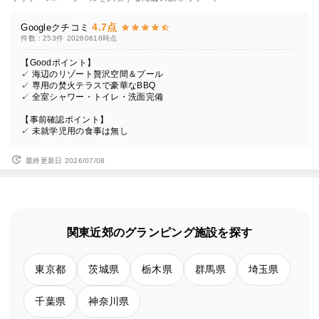
4.7点
Googleクチコミ
件数：253件
20260616時点
【Goodポイント】
✓ 海辺のリゾート贅沢空間＆プール
✓ 専用の焚火テラスで豪華なBBQ
✓ 全室シャワー・トイレ・洗面完備
【事前確認ポイント】
✓ 未就学児用の食事は無し
最終更新日 2026/07/08
関東近郊のグランピング施設を探す
東京都
茨城県
栃木県
群馬県
埼玉県
千葉県
神奈川県