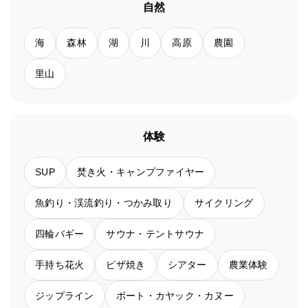
自然
海
森林
湖
川
高原
農園
里山
体験
SUP
焚き火・キャンプファイヤー
魚釣り・渓流釣り・つかみ取り
サイクリング
四輪バギー
サウナ・テントサウナ
手持ち花火
ピザ焼き
シアター
農業体験
ジップライン
ボート・カヤック・カヌー