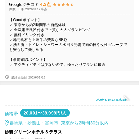
4.3点
Googleクチコミ
件数：8件
20260119時点
【Goodポイント】
✓ 東京から約2時間半の自然体験
✓ 全室露天風呂付きで上質な大人グランピング
✓ 無料ドリンク付き
✓地元食材と上州牛の贅沢なBBQ
✓洗面所・トイレ・シャワーの水回り完備で雨の日や女性グループで
も安心して楽しめる
【事前確認ポイント】
✓ アクティビティは少ないので、ゆったりプランに最適
最終更新日 2026/01/19
公式予約が最安値
20,001〜39,999円/人
価格帯
群馬県・妙義山・富岡市 東京から2時間30分以内
妙義グリーンホテル＆テラス