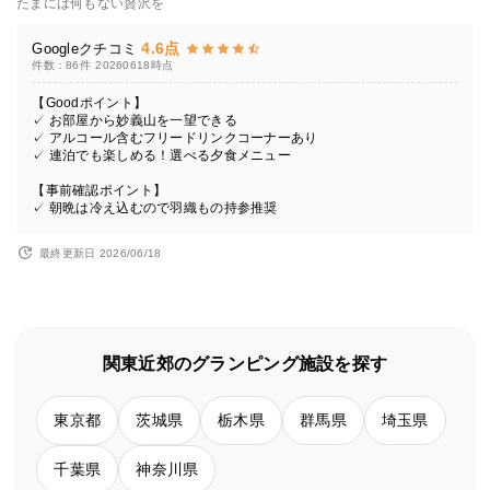
たまには何もない贅沢を
4.6点
Googleクチコミ
件数：86件
20260618時点
【Goodポイント】
✓ お部屋から妙義山を一望できる
✓ アルコール含むフリードリンクコーナーあり
✓ 連泊でも楽しめる！選べる夕食メニュー
【事前確認ポイント】
✓ 朝晩は冷え込むので羽織もの持参推奨
最終更新日 2026/06/18
関東近郊のグランピング施設を探す
東京都
茨城県
栃木県
群馬県
埼玉県
千葉県
神奈川県