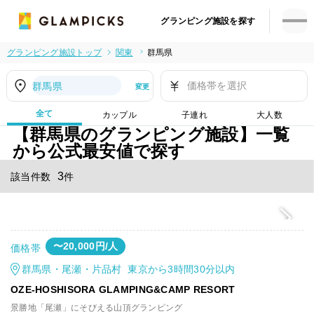
グランピング施設を探す
グランピング施設トップ
関東
群馬県
価格帯を選択
群馬県
変更
全て
カップル
子連れ
大人数
【群馬県のグランピング施設】一覧
から公式最安値で探す
3
該当件数
件
〜20,000円/人
価格帯
群馬県・尾瀬・片品村 東京から3時間30分以内
OZE-HOSHISORA GLAMPING&CAMP RESORT
景勝地「尾瀬」にそびえる山頂グランピング