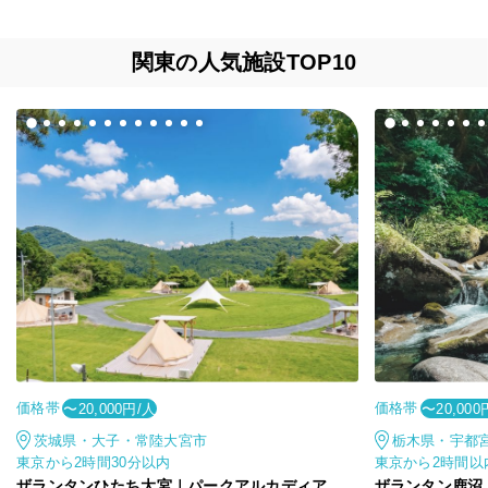
関東の人気施設TOP10
価格帯
価格帯
〜20,000円/人
〜20,000
茨城県・大子・常陸大宮市
栃木県・宇都
東京から2時間30分以内
東京から2時間以
ザランタンひたち大宮｜パークアルカディア
ザランタン鹿沼