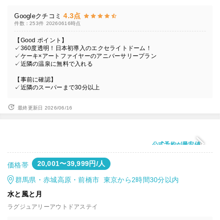
4.3点
Googleクチコミ
件数：253件
20260616時点
【Good ポイント】
✓360度透明！日本初導入のエクセライトドーム！
✓ケーキ×アートファイヤーのアニバーサリープラン
✓近隣の温泉に無料で入れる
【事前に確認】
✓近隣のスーパーまで30分以上
最終更新日 2026/06/16
公式予約が最安値
20,001〜39,999円/人
価格帯
群馬県・赤城高原・前橋市 東京から2時間30分以内
水と風と月
ラグジュアリーアウトドアステイ