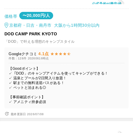
公式予約が最安値
〜20,000円/人
価格帯
京都府・日吉・南丹市 大阪から1時間30分以内
DOD CAMP PARK KYOTO
「DOD」で叶える理想のキャンプスタイル
4.1点
Googleクチコミ
件数：128件
20260616時点
【Goodポイント】
✓「DOD」のキャンプアイテムを使ってキャンプができる！
✓ 温泉とプールが2日間入り放題！
✓ 駅までの無料送迎バスがある！
✓ ペットと泊まれる◎
【事前確認ポイント】
✓ アメニティ持参必須
最終更新日 2026/07/08