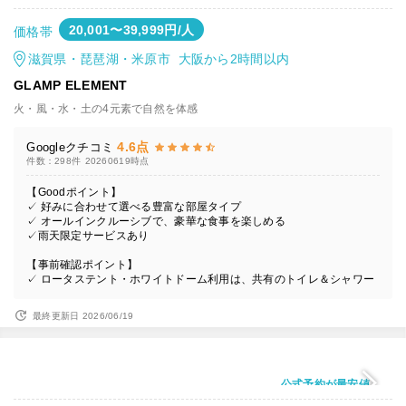
20,001〜39,999円/人
価格帯
滋賀県・琵琶湖・米原市 大阪から2時間以内
GLAMP ELEMENT
火・風・水・土の4元素で自然を体感
4.6点
Googleクチコミ
件数：298件
20260619時点
【Goodポイント】
✓ 好みに合わせて選べる豊富な部屋タイプ
✓ オールインクルーシブで、豪華な食事を楽しめる
✓雨天限定サービスあり
【事前確認ポイント】
✓ ロータステント・ホワイトドーム利用は、共有のトイレ＆シャワー
最終更新日 2026/06/19
公式予約が最安値