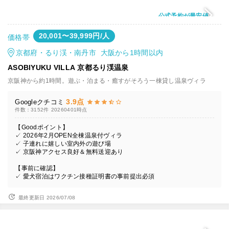
公式予約が最安値
20,001〜39,999円/人
価格帯
京都府・るり渓・南丹市 大阪から1時間以内
ASOBIYUKU VILLA 京都るり渓温泉
京阪神から約1時間。遊ぶ・泊まる・癒すがそろう一棟貸し温泉ヴィラ
3.9点
Googleクチコミ
件数：3152件
20260401時点
【Goodポイント】
✓ 2026年2月OPEN全棟温泉付ヴィラ
✓ 子連れに嬉しい室内外の遊び場
✓ 京阪神アクセス良好＆無料送迎あり
【事前に確認】
✓ 愛犬宿泊はワクチン接種証明書の事前提出必須
最終更新日 2026/07/08