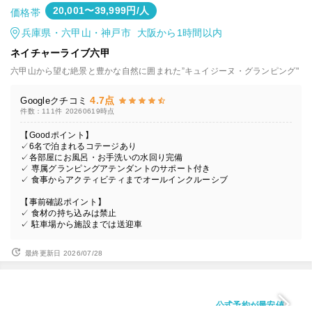
20,001〜39,999円/人
価格帯
兵庫県・六甲山・神戸市 大阪から1時間以内
ネイチャーライブ六甲
六甲山から望む絶景と豊かな自然に囲まれた”キュイジーヌ・グランピング"
4.7点
Googleクチコミ
件数：111件
20260619時点
【Goodポイント】
✓6名で泊まれるコテージあり
✓各部屋にお風呂・お手洗いの水回り完備
✓ 専属グランピングアテンダントのサポート付き
✓ 食事からアクティビティまでオールインクルーシブ
【事前確認ポイント】
✓ 食材の持ち込みは禁止
✓ 駐車場から施設までは送迎車
最終更新日 2026/07/28
公式予約が最安値