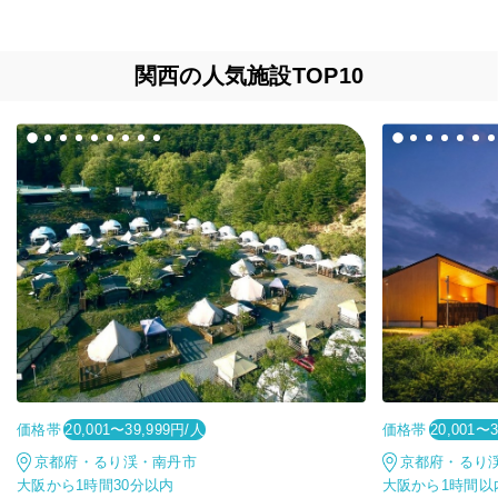
関西の人気施設TOP10
価格帯
価格帯
20,001〜39,999円/人
20,001〜
京都府・るり渓・南丹市
京都府・るり
大阪から1時間30分以内
大阪から1時間以