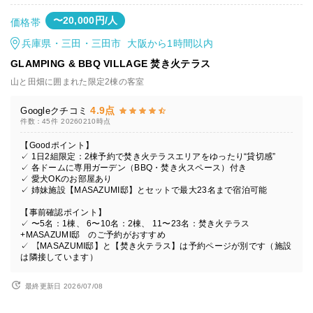
〜20,000円/人
価格帯
兵庫県・三田・三田市 大阪から1時間以内
GLAMPING & BBQ VILLAGE 焚き火テラス
山と田畑に囲まれた限定2棟の客室
4.9点
Googleクチコミ
件数：45件
20260210時点
【Goodポイント】
✓ 1日2組限定：2棟予約で焚き火テラスエリアをゆったり“貸切感”
✓ 各ドームに専用ガーデン（BBQ・焚き火スペース）付き
✓ 愛犬OKのお部屋あり
✓ 姉妹施設【MASAZUMI邸】とセットで最大23名まで宿泊可能
【事前確認ポイント】
✓ 〜5名：1棟、 6〜10名：2棟、 11〜23名：焚き火テラス
+MASAZUMI邸 のご予約がおすすめ
✓ 【MASAZUMI邸】と【焚き火テラス】は予約ページが別です（施設
は隣接しています）
最終更新日 2026/07/08