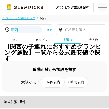
グランピング施設を探す
グランピング施設トップ
関西
価格帯を選択
関西
変更
子連れ
全て
カップル
大人数
【関西の子連れにおすすめグランピ
ング施設】一覧から公式最安値で探
す
移動距離から施設を探す
大阪から：
2時間以内
3時間以内
6
該当件数
件