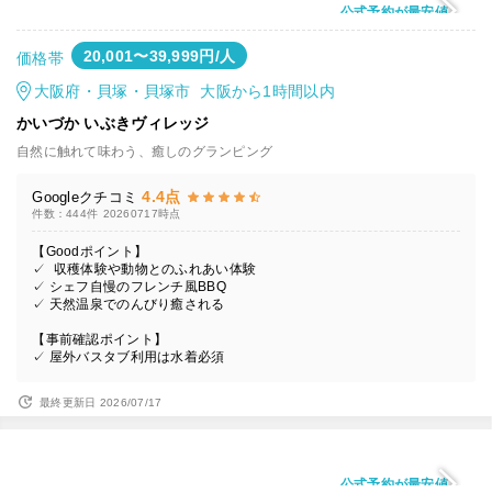
公式予約が最安値
20,001〜39,999円/人
価格帯
大阪府・貝塚・貝塚市 大阪から1時間以内
かいづか いぶきヴィレッジ
自然に触れて味わう、癒しのグランピング
4.4点
Googleクチコミ
件数：444件
20260717時点
【Goodポイント】
✓ 収穫体験や動物とのふれあい体験
✓ シェフ自慢のフレンチ風BBQ
✓ 天然温泉でのんびり癒される
【事前確認ポイント】
✓ 屋外バスタブ利用は水着必須
最終更新日 2026/07/17
公式予約が最安値