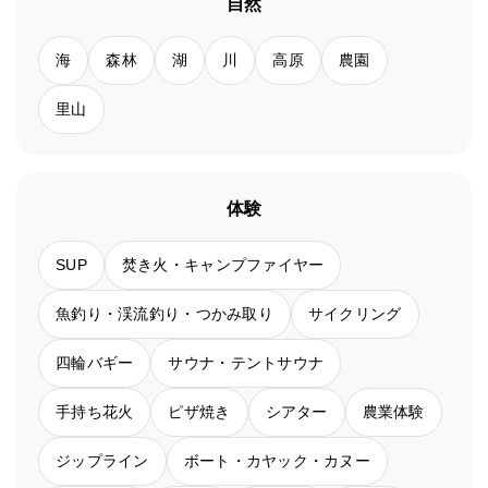
自然
海
森林
湖
川
高原
農園
里山
体験
SUP
焚き火・キャンプファイヤー
魚釣り・渓流釣り・つかみ取り
サイクリング
四輪バギー
サウナ・テントサウナ
手持ち花火
ピザ焼き
シアター
農業体験
ジップライン
ボート・カヤック・カヌー