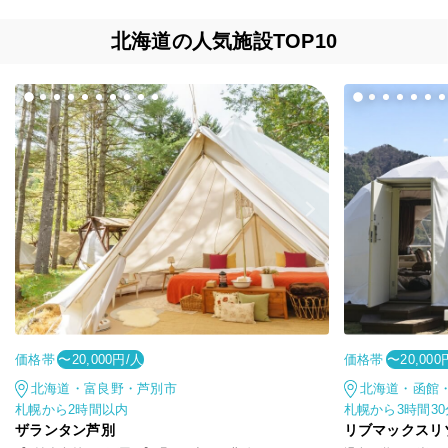
北海道の人気施設TOP10
価格帯
価格帯
〜20,000円/人
〜20,000
北海道・富良野・芦別市
北海道・函館
札幌から2時間以内
札幌から3時間3
ザランタン芦別
リブマックスリ