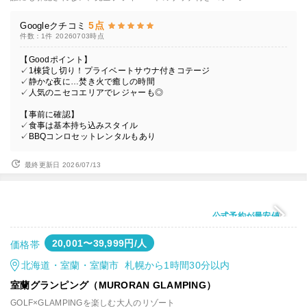
5点
Googleクチコミ
件数：1件
20260703時点
【Goodポイント】
✓1棟貸し切り！プライベートサウナ付きコテージ
✓静かな夜に…焚き火で癒しの時間
✓人気のニセコエリアでレジャーも◎
【事前に確認】
✓食事は基本持ち込みスタイル
✓BBQコンロセットレンタルもあり
最終更新日 2026/07/13
公式予約が最安値
20,001〜39,999円/人
価格帯
北海道・室蘭・室蘭市 札幌から1時間30分以内
室蘭グランピング（MURORAN GLAMPING）
GOLF×GLAMPINGを楽しむ大人のリゾート