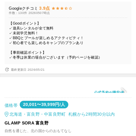
3.9点
Googleクチコミ
件数：130件
20260507時点
【Goodポイント】
✓遊具レンタルが全て無料
✓未就学児無料！
✓BBQとプールが楽しめるアクティビティ！
✓初心者でも楽しめるキャンプのプランあり
【事前確認ポイント】
✓冬季は休業の場合がございます（予約ページを確認）
最終更新日 2026/05/21
公式予約が最安値
20,001〜39,999円/人
価格帯
北海道・富良野・中富良野町 札幌から2時間30分以内
GLAMP SORA 富良野
自然を通じた、北の国からのおもてなし