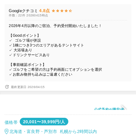
4.8点
Googleクチコミ
件数：22件
20260415時点
2026年4月以降のご宿泊、予約受付開始いたしました！
【Goodポイント】
✓ ゴルフ場が併設
✓1棟につき3つのエリアがあるテントサイト
✓ 大浴場あり
✓ドリンクサービスあり
【事前確認ポイント】
✓ゴルフをご希望の方は予約画面にてオプションを選択
✓お飲み物持ち込みはご遠慮ください
最終更新日 2026/04/15
公式予約が最安値
20,001〜39,999円/人
価格帯
北海道・富良野・芦別市 札幌から2時間以内