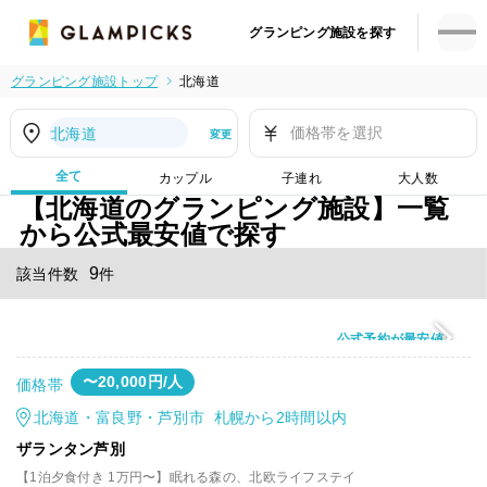
グランピング施設を探す
グランピング施設トップ
北海道
価格帯を選択
北海道
変更
全て
カップル
子連れ
大人数
【北海道のグランピング施設】一覧
から公式最安値で探す
9
該当件数
件
公式予約が最安値
〜20,000円/人
価格帯
北海道・富良野・芦別市 札幌から2時間以内
ザランタン芦別
【1泊夕食付き 1万円〜】眠れる森の、北欧ライフステイ