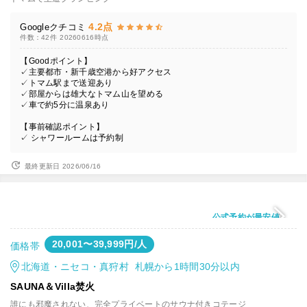
4.2点
Googleクチコミ
件数：42件
20260616時点
【Goodポイント】
✓主要都市・新千歳空港から好アクセス
✓トマム駅まで送迎あり
✓部屋からは雄大なトマム山を望める
✓車で約5分に温泉あり
【事前確認ポイント】
✓ シャワールームは予約制
最終更新日 2026/06/16
公式予約が最安値
20,001〜39,999円/人
価格帯
北海道・ニセコ・真狩村 札幌から1時間30分以内
SAUNA＆Villa焚火
誰にも邪魔されない、完全プライベートのサウナ付きコテージ