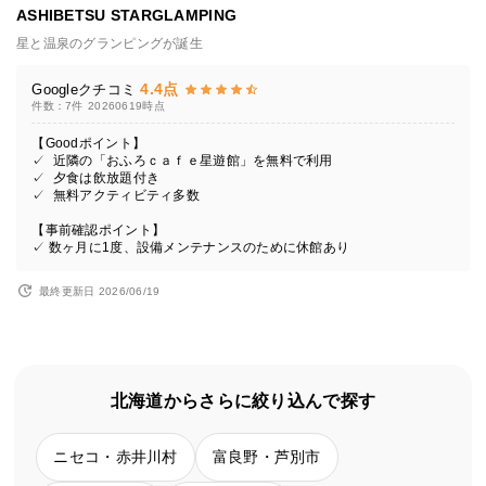
ASHIBETSU STARGLAMPING
星と温泉のグランピングが誕生
4.4点
Googleクチコミ
件数：7件
20260619時点
【Goodポイント】
✓ 近隣の「おふろｃａｆｅ星遊館」を無料で利用
✓ 夕食は飲放題付き
✓ 無料アクティビティ多数
【事前確認ポイント】
✓ 数ヶ月に1度、設備メンテナンスのために休館あり
最終更新日 2026/06/19
北海道からさらに絞り込んで探す
ニセコ・赤井川村
富良野・芦別市