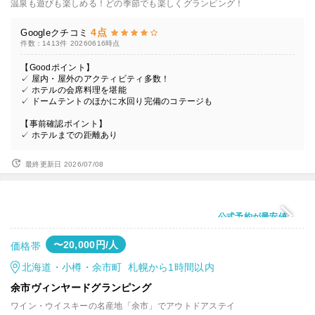
温泉も遊びも楽しめる！どの季節でも楽しくグランピング！
4点
Googleクチコミ
件数：1413件
20260616時点
【Goodポイント】
✓ 屋内・屋外のアクティビティ多数！
✓ ホテルの会席料理を堪能
✓ ドームテントのほかに水回り完備のコテージも
【事前確認ポイント】
✓ ホテルまでの距離あり
最終更新日 2026/07/08
公式予約が最安値
〜20,000円/人
価格帯
北海道・小樽・余市町 札幌から1時間以内
余市ヴィンヤードグランピング
ワイン・ウイスキーの名産地「余市」でアウトドアステイ