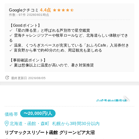
4.4点
Googleクチコミ
件数：97件
20260601時点
【Goodポイント】
✓ 「星の降る里」と呼ばれる芦別市で星空鑑賞
✓ 雲海チャレンジツアーや牧草ロールなど、北海道らしい体験ができ
る
✓ 温泉、くつろぎスペースが充実している「おふろCafe」入浴券付き
✓ 富良野から車で約40分のため、周辺観光も楽しめる
【事前確認ポイント】
✓ 夏は想像以上に温度が高いので、暑さ対策推奨
最終更新日 2026/08/05
公式予約が最安値
〜20,000円/人
価格帯
北海道・函館・森町 札幌から3時間30分以内
リブマックスリゾート函館 グリーンピア大沼