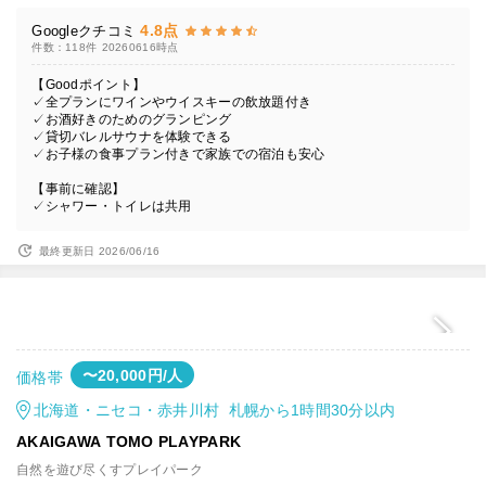
4.8点
Googleクチコミ
件数：118件
20260616時点
【Goodポイント】
✓全プランにワインやウイスキーの飲放題付き
✓お酒好きのためのグランピング
✓貸切バレルサウナを体験できる
✓お子様の食事プラン付きで家族での宿泊も安心
【事前に確認】
✓シャワー・トイレは共用
最終更新日 2026/06/16
〜20,000円/人
価格帯
北海道・ニセコ・赤井川村 札幌から1時間30分以内
AKAIGAWA TOMO PLAYPARK
自然を遊び尽くすプレイパーク