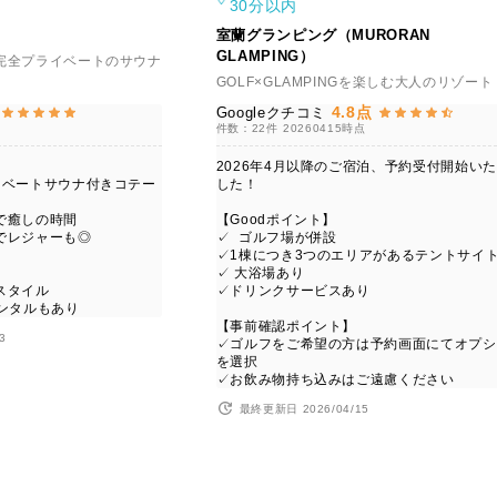
30分以内
室蘭グランピング（MURORAN
GLAMPING）
完全プライベートのサウナ
GOLF×GLAMPINGを楽しむ大人のリゾート
4.8点
Googleクチコミ
件数：22件
20260415時点
2026年4月以降のご宿泊、予約受付開始い
イベートサウナ付きコテー
した！
で癒しの時間
【Goodポイント】
でレジャーも◎
✓ ゴルフ場が併設
✓1棟につき3つのエリアがあるテントサイ
✓ 大浴場あり
スタイル
✓ドリンクサービスあり
ンタルもあり
【事前確認ポイント】
3
✓ゴルフをご希望の方は予約画面にてオプシ
を選択
✓お飲み物持ち込みはご遠慮ください
最終更新日 2026/04/15