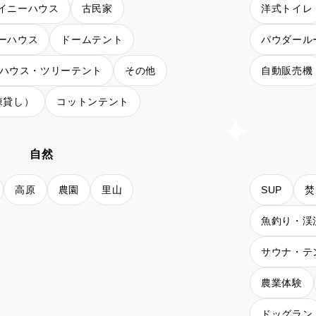
イニーハウス
古民家
洋式トイレ
ーハウス
ドームテント
パウダール
ハウス・ツリーテント
その他
自動販売機
棟貸し）
コットンテント
自然
高原
農園
里山
SUP
焚
魚釣り・渓
サウナ・テ
農業体験
ドッグラン