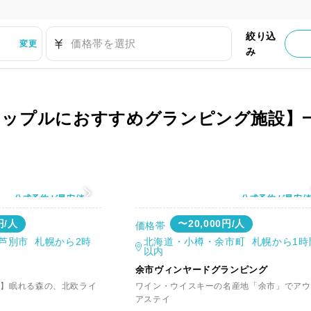
絞り込
価格帯を選択
変更
み
カップルにおすすめグランピング施設】
公式予約が最安値
公式予約が最安
円/人
〜20,000円/人
価格帯
芦別市 札幌から2時
北海道・小樽・余市町 札幌から1時
以内
余市ヴィンヤードグランピング
〜】眠れる森の、北欧ライ
ワイン・ウイスキーの名産地「余市」でアウ
アステイ