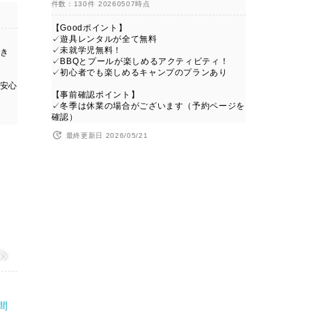
件数：130件
20260507時点
【Goodポイント】
✓遊具レンタルが全て無料
✓未就学児無料！
き
✓BBQとプールが楽しめるアクティビティ！
✓初心者でも楽しめるキャンプのプランあり
安心
【事前確認ポイント】
✓冬季は休業の場合がございます（予約ページを
確認）
最終更新日 2026/05/21
値
間