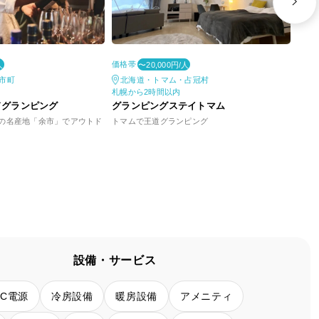
価格帯
価格
人
〜20,000円/人
市町
北海道・トマム・占冠村
北
札幌から2時間以内
札幌
ドグランピング
グランピングステイトマム
ASH
の名産地「余市」でアウトド
トマムで王道グランピング
星と
設備・サービス
AC電源
冷房設備
暖房設備
アメニティ