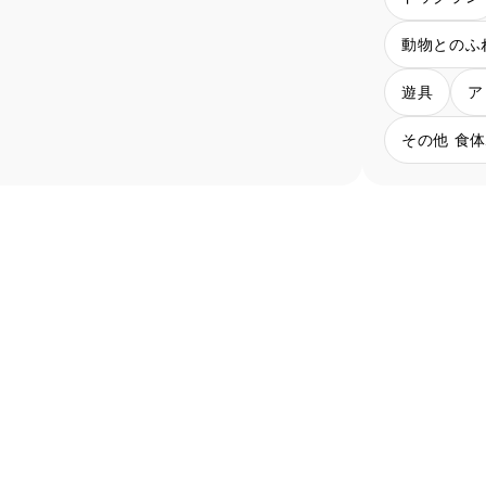
動物とのふ
遊具
ア
その他 食