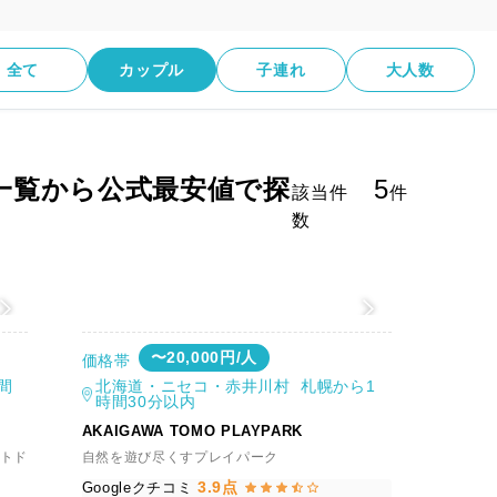
全て
カップル
子連れ
大人数
一覧から公式最安値で探
5
該当件
件
数
値
〜20,000円/人
価格帯
間
北海道・ニセコ・赤井川村 札幌から1
時間30分以内
AKAIGAWA TOMO PLAYPARK
トド
自然を遊び尽くすプレイパーク
3.9点
Googleクチコミ