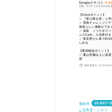
4.4
Googleクチコミ
件数：97件
20260601時
【Goodポイント】
✓ 「星の降る里」と
✓ 雲海チャレンジツ
海道らしい体験ができ
✓ 温泉、くつろぎス
ふろCafe」入浴券付き
✓ 富良野から車で約4
しめる
【事前確認ポイント】
✓ 夏は想像以上に温
奨
最終更新日 2026/08/0
20,001〜
価格帯
北海道・ニセコ・