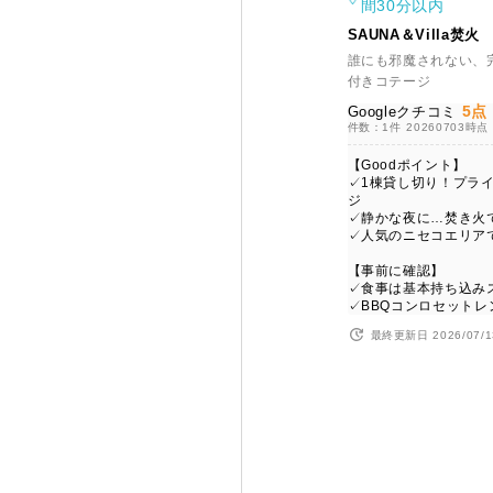
間30分以内
SAUNA＆Villa焚火
誰にも邪魔されない、
付きコテージ
5点
Googleクチコミ
件数：1件
20260703時点
【Goodポイント】
✓1棟貸し切り！プラ
ジ
✓静かな夜に…焚き火
✓人気のニセコエリア
【事前に確認】
✓食事は基本持ち込み
✓BBQコンロセットレ
最終更新日 2026/07/1