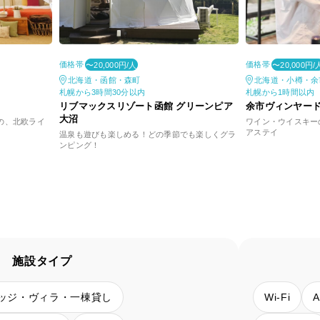
価格帯
価格帯
〜20,000円/人
〜20,000円/
北海道・函館・森町
北海道・小樽・余
札幌から3時間30分以内
札幌から1時間以内
リブマックスリゾート函館 グリーンピア
余市ヴィンヤー
大沼
森の、北欧ライ
ワイン・ウイスキー
アステイ
温泉も遊びも楽しめる！どの季節でも楽しくグラ
ンピング！
施設タイプ
ッジ・ヴィラ・一棟貸し
Wi-Fi