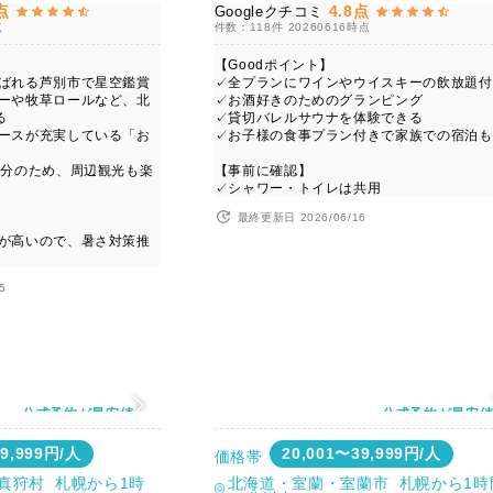
点
4.8点
Googleクチコミ
点
件数：118件
20260616時点
【Goodポイント】
呼ばれる芦別市で星空鑑賞
✓全プランにワインやウイスキーの飲放題付
アーや牧草ロールなど、北
✓お酒好きのためのグランピング
る
✓貸切バレルサウナを体験できる
ペースが充実している「お
✓お子様の食事プラン付きで家族での宿泊も
0分のため、周辺観光も楽
【事前に確認】
✓シャワー・トイレは共用
最終更新日 2026/06/16
度が高いので、暑さ対策推
5
公式予約が最安値
公式予約が最安
39,999円/人
20,001〜39,999円/人
価格帯
真狩村 札幌から1時
北海道・室蘭・室蘭市 札幌から1時