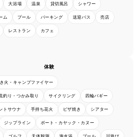
大浴場
温泉
貸切風呂
シャワー
ーム
プール
パーキング
送迎バス
売店
レストラン
カフェ
体験
き火・キャンプファイヤー
流釣り・つかみ取り
サイクリング
四輪バギー
ントサウナ
手持ち花火
ピザ焼き
シアター
ジップライン
ボート・カヤック・カヌー
ゴルフ
天体観測
海水浴
プール
川遊び