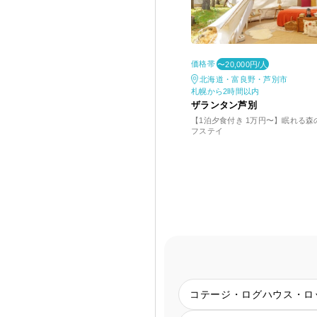
価格帯
〜20,000円/人
北海道・富良野・芦別市
札幌から2時間以内
ザランタン芦別
【1泊夕食付き 1万円〜】眠れる
フステイ
コテージ・ログハウス・ロ