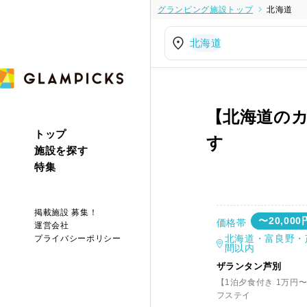
グランピング施設トップ
北海道
北海道
【北海道の
トップ
す
施設を探す
特集
掲載施設 募集！
〜20,000
価格帯
運営会社
北海道・富良野・
プライバシーポリシー
間以内
ザランタン芦別
【1泊夕食付き 1万円
フステイ