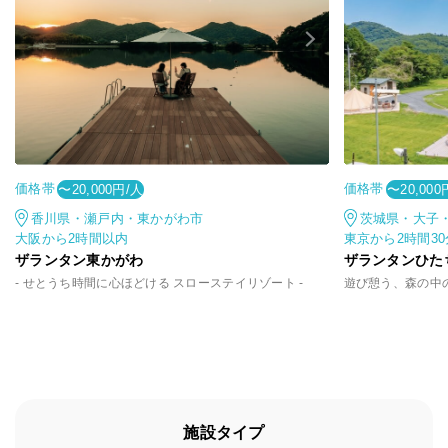
価格帯
価格帯
〜20,000円/人
〜20,000
香川県・瀬戸内・東かがわ市
茨城県・大子
大阪から2時間以内
東京から2時間3
ザランタン東かがわ
ザランタンひた
- せとうち時間に心ほどける スローステイリゾート -
施設タイプ