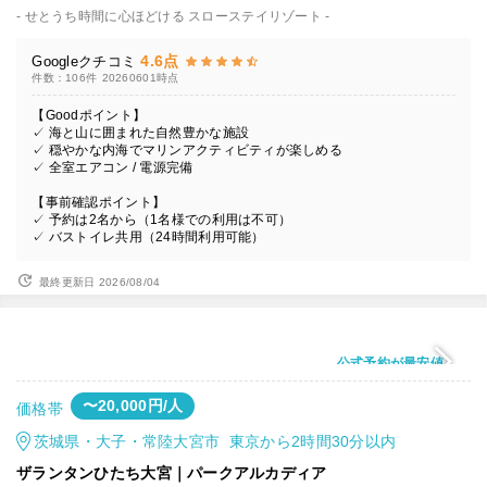
- せとうち時間に心ほどける スローステイリゾート -
4.6点
Googleクチコミ
件数：106件
20260601時点
【Goodポイント】
✓ 海と山に囲まれた自然豊かな施設
✓ 穏やかな内海でマリンアクティビティが楽しめる
✓ 全室エアコン / 電源完備
【事前確認ポイント】
✓ 予約は2名から（1名様での利用は不可）
✓ バストイレ共用（24時間利用可能）
最終更新日 2026/08/04
公式予約が最安値
〜20,000円/人
価格帯
茨城県・大子・常陸大宮市 東京から2時間30分以内
ザランタンひたち大宮｜パークアルカディア