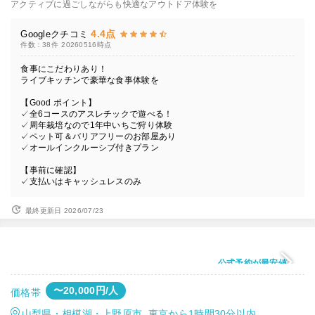
アクティブに過ごしながらも快適なアウトドア体験を
4.4点
Googleクチコミ
件数：38件
20260516時点
食事にこだわりあり！
ライブキッチンで豪華な食事体験を
【Good ポイント】
✓全6コースのアスレチックで遊べる！
✓周年栽培なので1年中いちご狩り体験
✓ペット可＆バリアフリーのお部屋あり
✓オールインクルーシブ付きプラン
【事前に確認】
✓支払いはキャッシュレスのみ
最終更新日 2026/07/23
公式予約が最安値
〜20,000円/人
価格帯
山梨県・相模湖・上野原市 東京から1時間30分以内