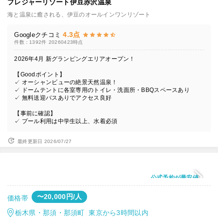
プレジャーリゾート伊豆赤沢温泉
海と温泉に癒される、伊豆のオールインワンリゾート
4.3点
Googleクチコミ
件数：1392件
20260423時点
2026年4月 新グランピングエリアオープン！
【Goodポイント】
✓ オーシャンビューの絶景天然温泉！
✓ ドームテントに各室専用のトイレ・洗面所・BBQスペースあり
✓ 無料送迎バスありでアクセス良好
【事前に確認】
✓ プール利用は中学生以上、水着必須
最終更新日 2026/07/27
公式予約が最安値
〜20,000円/人
価格帯
栃木県・那須・那須町 東京から3時間以内