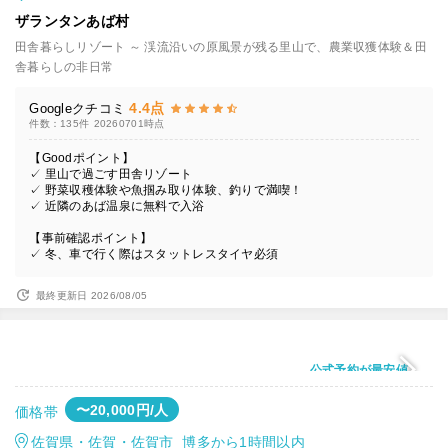
ザランタンあば村
田舎暮らしリゾート ～ 渓流沿いの原風景が残る里山で、農業収獲体験＆田
舎暮らしの非日常
4.4点
Googleクチコミ
件数：135件
20260701時点
【Goodポイント】
✓ 里山で過ごす田舎リゾート
✓ 野菜収穫体験や魚掴み取り体験、釣りで満喫！
✓ 近隣のあば温泉に無料で入浴
【事前確認ポイント】
✓ 冬、車で行く際はスタットレスタイヤ必須
最終更新日 2026/08/05
公式予約が最安値
〜20,000円/人
価格帯
佐賀県・佐賀・佐賀市 博多から1時間以内