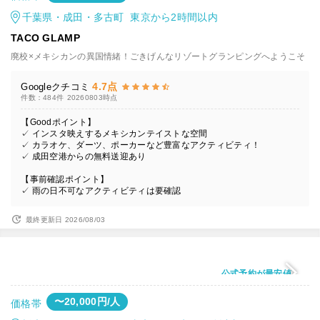
千葉県・成田・多古町 東京から2時間以内
TACO GLAMP
廃校×メキシカンの異国情緒！ごきげんなリゾートグランピングへようこそ
4.7点
Googleクチコミ
件数：484件
20260803時点
【Goodポイント】
✓ インスタ映えするメキシカンテイストな空間
✓ カラオケ、ダーツ、ポーカーなど豊富なアクティビティ！
✓ 成田空港からの無料送迎あり
【事前確認ポイント】
✓ 雨の日不可なアクティビティは要確認
最終更新日 2026/08/03
公式予約が最安値
〜20,000円/人
価格帯