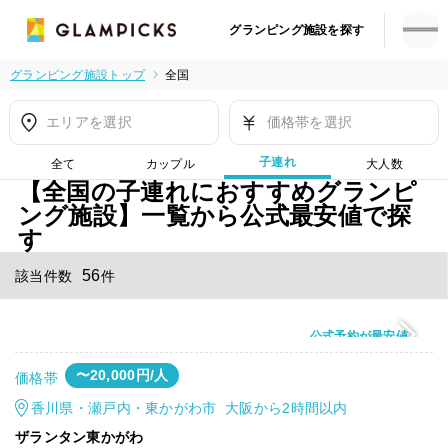
グランピング施設を探す
グランピング施設トップ
全国
エリアを選択
価格帯を選択
子連れ
全て
カップル
大人数
【全国の子連れにおすすめグランピ
ング施設】一覧から公式最安値で探
す
56
該当件数
件
公式予約が最安値
〜20,000円/人
価格帯
香川県・瀬戸内・東かがわ市 大阪から2時間以内
ザランタン東かがわ