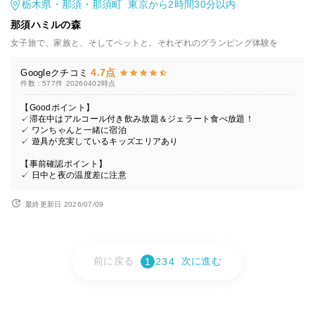
栃木県・那須・那須町 東京から2時間30分以内
那須ハミルの森
女子旅で、家族と、そしてペットと。それぞれのグランピング体験を
4.7点
Googleクチコミ
件数：577件
20260402時点
【Goodポイント】
✓滞在中はアルコール付き飲み放題＆ジェラート食べ放題！
✓ ワンちゃんと一緒に宿泊
✓ 遊具が充実しているキッズエリアあり
【事前確認ポイント】
✓ 日中と夜の温度差に注意
最終更新日 2026/07/09
前に戻る
次に進む
1
2
3
4