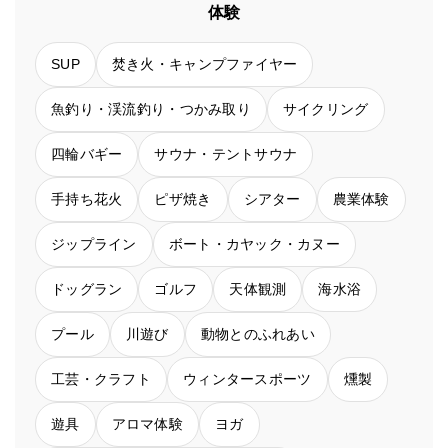
体験
SUP
焚き火・キャンプファイヤー
魚釣り・渓流釣り・つかみ取り
サイクリング
四輪バギー
サウナ・テントサウナ
手持ち花火
ピザ焼き
シアター
農業体験
ジップライン
ボート・カヤック・カヌー
ドッグラン
ゴルフ
天体観測
海水浴
プール
川遊び
動物とのふれあい
工芸・クラフト
ウィンタースポーツ
燻製
遊具
アロマ体験
ヨガ