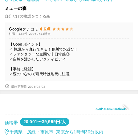
ミューの森
自分だけの物語をつくる森
4.6点
Googleクチコミ
件数：138件
20260714時点
【Good ポイント】
✓ 施設から直行できる！鴨川で水遊び！
✓ファンタジーな空間で非日常感◎
✓自然を活かしたアクティビティ
【事前に確認】
✓森の中なので雨天時は足元に注意
最終更新日 2026/08/03
公式予約が最安値
20,001〜39,999円/人
価格帯
千葉県・房総・市原市 東京から1時間30分以内