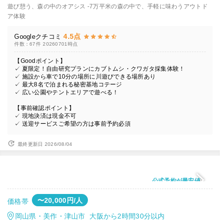
遊び憩う、森の中のオアシス -7万平米の森の中で、手軽に味わうアウトド
ア体験
4.5点
Googleクチコミ
件数：67件
20260701時点
【Goodポイント】
✓ 夏限定！自由研究プランにカブトムシ・クワガタ採集体験！
✓ 施設から車で10分の場所に川遊びできる場所あり
✓ 最大8名で泊まれる秘密基地コテージ
✓ 広い公園やテントエリアで遊べる！
【事前確認ポイント】
✓ 現地決済は現金不可
✓ 送迎サービスご希望の方は事前予約必須
最終更新日 2026/08/04
公式予約が最安値
〜20,000円/人
価格帯
岡山県・美作・津山市 大阪から2時間30分以内