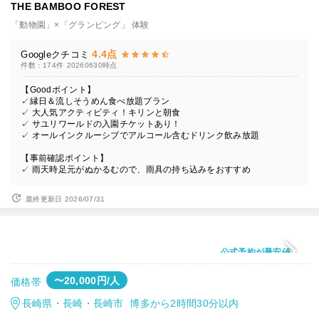
THE BAMBOO FOREST
「動物園」×「グランピング」 体験
4.4点
Googleクチコミ
件数：174件
20260630時点
【Goodポイント】
✓縁日＆流しそうめん食べ放題プラン
✓ 大人気アクティビティ！キリンと朝食
✓ サユリワールドの入園チケットあり！
✓ オールインクルーシブでアルコール含むドリンク飲み放題
【事前確認ポイント】
✓ 雨天時足元がぬかるむので、雨具の持ち込みをおすすめ
最終更新日 2026/07/31
公式予約が最安値
〜20,000円/人
価格帯
長崎県・長崎・長崎市 博多から2時間30分以内