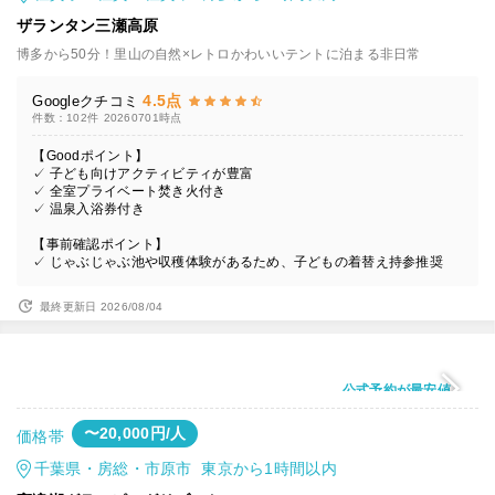
ザランタン三瀬高原
博多から50分！里山の自然×レトロかわいいテントに泊まる非日常
4.5点
Googleクチコミ
件数：102件
20260701時点
【Goodポイント】
✓ 子ども向けアクティビティが豊富
✓ 全室プライベート焚き火付き
✓ 温泉入浴券付き
【事前確認ポイント】
✓ じゃぶじゃぶ池や収穫体験があるため、子どもの着替え持参推奨
最終更新日 2026/08/04
公式予約が最安値
〜20,000円/人
価格帯
千葉県・房総・市原市 東京から1時間以内