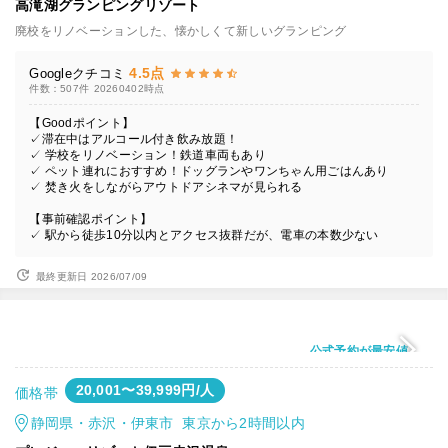
高滝湖グランピングリゾート
廃校をリノベーションした、懐かしくて新しいグランピング
4.5点
Googleクチコミ
件数：507件
20260402時点
【Goodポイント】
✓滞在中はアルコール付き飲み放題！
✓ 学校をリノベーション！鉄道車両もあり
✓ ペット連れにおすすめ！ドッグランやワンちゃん用ごはんあり
✓ 焚き火をしながらアウトドアシネマが見られる
【事前確認ポイント】
✓ 駅から徒歩10分以内とアクセス抜群だが、電車の本数少ない
最終更新日 2026/07/09
公式予約が最安値
20,001〜39,999円/人
価格帯
静岡県・赤沢・伊東市 東京から2時間以内