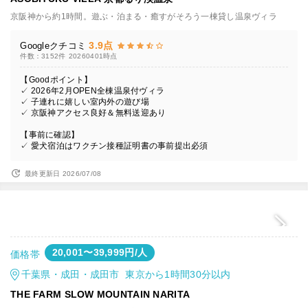
京阪神から約1時間。遊ぶ・泊まる・癒すがそろう一棟貸し温泉ヴィラ
3.9点
Googleクチコミ
件数：3152件
20260401時点
【Goodポイント】
✓ 2026年2月OPEN全棟温泉付ヴィラ
✓ 子連れに嬉しい室内外の遊び場
✓ 京阪神アクセス良好＆無料送迎あり
【事前に確認】
✓ 愛犬宿泊はワクチン接種証明書の事前提出必須
最終更新日 2026/07/08
20,001〜39,999円/人
価格帯
千葉県・成田・成田市 東京から1時間30分以内
THE FARM SLOW MOUNTAIN NARITA