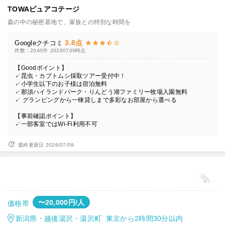
TOWAピュアコテージ
森の中の秘密基地で、家族との特別な時間を
3.8点
Googleクチコミ
件数：2040件
20260709時点
【Goodポイント】
✓昆虫・カブトムシ採取ツアー受付中！
✓小学生以下のお子様は宿泊無料
✓那須ハイランドパーク・りんどう湖ファミリー牧場入園無料
✓ グランピングから一棟貸しまで多彩なお部屋から選べる
【事前確認ポイント】
✓一部客室ではWi-Fi利用不可
最終更新日 2026/07/09
〜20,000円/人
価格帯
新潟県・越後湯沢・湯沢町 東京から2時間30分以内