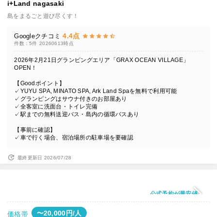
i+Land nagasaki
島をまるごと遊び尽くす！
4.4点
Googleクチコミ
件数：5件
20260613時点
2026年2月21日グランピングエリア「GRAX OCEAN VILLAGE」
OPEN！
【Goodポイント】
✓YUYU SPA, MINATO SPA, Ark Land Spaを無料で利用可能
✓グランピングはサウナ付きのお部屋あり
✓全客室に洗面台・トイレ完備
✓駅までの無料送迎バス・島内の循環バスあり
【事前に確認】
✓車で行く場合、宿泊場所の駐車場を要確認
最終更新日 2026/07/28
公式予約が最安値
〜20,000円/人
価格帯