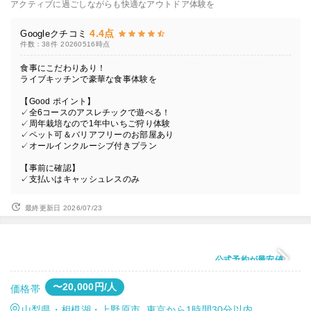
アクティブに過ごしながらも快適なアウトドア体験を
4.4点
Googleクチコミ
件数：38件
20260516時点
食事にこだわりあり！
ライブキッチンで豪華な食事体験を
【Good ポイント】
✓全6コースのアスレチックで遊べる！
✓周年栽培なので1年中いちご狩り体験
✓ペット可＆バリアフリーのお部屋あり
✓オールインクルーシブ付きプラン
【事前に確認】
✓支払いはキャッシュレスのみ
最終更新日 2026/07/23
公式予約が最安値
〜20,000円/人
価格帯
山梨県・相模湖・上野原市 東京から1時間30分以内