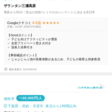
ザランタン三瀬高原
博多から50分！里山の自然×レトロかわいいテントに泊まる非日常
4.5点
Googleクチコミ
件数：102件
20260701時点
【Goodポイント】
✓ 子ども向けアクティビティが豊富
✓ 全室プライベート焚き火付き
✓ 温泉入浴券付き
【事前確認ポイント】
✓ じゃぶじゃぶ池や収穫体験があるため、子どもの着替え持参推奨
最終更新日 2026/08/04
公式予約が最安値
〜20,000円/人
価格帯
千葉県・房総・市原市 東京から1時間以内