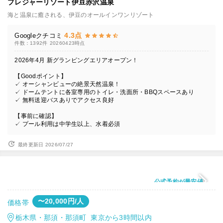
プレジャーリゾート伊豆赤沢温泉
海と温泉に癒される、伊豆のオールインワンリゾート
4.3点
Googleクチコミ
件数：1392件
20260423時点
2026年4月 新グランピングエリアオープン！
【Goodポイント】
✓ オーシャンビューの絶景天然温泉！
✓ ドームテントに各室専用のトイレ・洗面所・BBQスペースあり
✓ 無料送迎バスありでアクセス良好
【事前に確認】
✓ プール利用は中学生以上、水着必須
最終更新日 2026/07/27
公式予約が最安値
〜20,000円/人
価格帯
栃木県・那須・那須町 東京から3時間以内