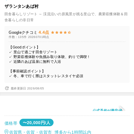
ザランタンあば村
田舎暮らしリゾート ～ 渓流沿いの原風景が残る里山で、農業収獲体験＆田
舎暮らしの非日常
4.4点
Googleクチコミ
件数：135件
20260701時点
【Goodポイント】
✓ 里山で過ごす田舎リゾート
✓ 野菜収穫体験や魚掴み取り体験、釣りで満喫！
✓ 近隣のあば温泉に無料で入浴
【事前確認ポイント】
✓ 冬、車で行く際はスタットレスタイヤ必須
最終更新日 2026/08/05
公式予約が最安値
〜20,000円/人
価格帯
佐賀県・佐賀・佐賀市 博多から1時間以内