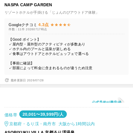
NASPA CAMP GARDEN
リゾートホテルが手掛ける「じょんのびアウトドア体験」
4.3点
Googleクチコミ
件数：11件
20260717時点
【Good ポイント】
✓屋内型・屋外型のアクティビティが多数あり
✓ホテル内のプールと温泉が楽しめる
✓食事はアウトドアとホテルビュッフェで選べる
【事前に確認】
✓部屋によって料金に含まれるものが違うため注意
最終更新日 2026/07/28
公式予約が最安値
20,001〜39,999円/人
価格帯
京都府・るり渓・南丹市 大阪から1時間以内
ASOBIYUKU VILLA 京都るり渓温泉