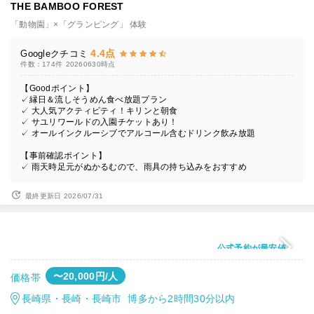
THE BAMBOO FOREST
「動物園」×「グランピング」 体験
4.4点
Googleクチコミ
件数：174件
20260630時点
【Goodポイント】
✓縁日＆流しそうめん食べ放題プラン
✓ 大人気アクティビティ！キリンと朝食
✓ サユリワールドの入園チケットあり！
✓ オールインクルーシブでアルコール含むドリンク飲み放題
【事前確認ポイント】
✓ 雨天時足元がぬかるむので、雨具の持ち込みをおすすめ
最終更新日 2026/07/31
公式予約が最安値
〜20,000円/人
価格帯
長崎県・長崎・長崎市 博多から2時間30分以内