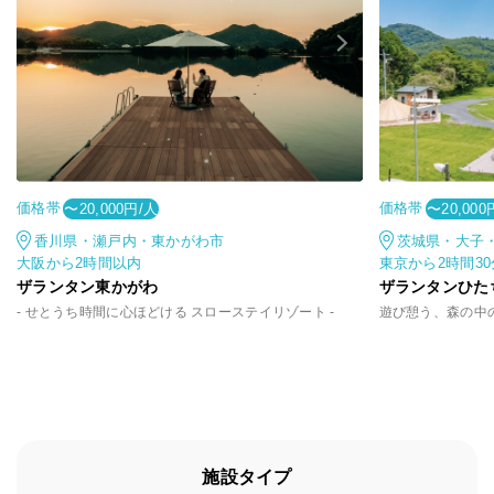
価格帯
価格帯
〜20,000円/人
〜20,000
香川県・瀬戸内・東かがわ市
茨城県・大子
大阪から2時間以内
東京から2時間3
ザランタン東かがわ
ザランタンひた
- せとうち時間に心ほどける スローステイリゾート -
施設タイプ