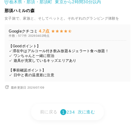
栃木県・那須・那須町 東京から2時間30分以内
那須ハミルの森
女子旅で、家族と、そしてペットと。それぞれのグランピング体験を
4.7点
Googleクチコミ
件数：577件
20260402時点
【Goodポイント】
✓滞在中はアルコール付き飲み放題＆ジェラート食べ放題！
✓ ワンちゃんと一緒に宿泊
✓ 遊具が充実しているキッズエリアあり
【事前確認ポイント】
✓ 日中と夜の温度差に注意
最終更新日 2026/07/09
前に戻る
次に進む
1
2
3
4