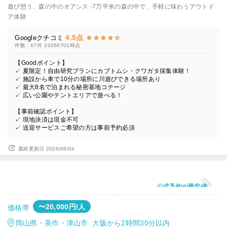
遊び憩う、森の中のオアシス -7万平米の森の中で、手軽に味わうアウトド
ア体験
4.5点
Googleクチコミ
件数：67件
20260701時点
【Goodポイント】
✓ 夏限定！自由研究プランにカブトムシ・クワガタ採集体験！
✓ 施設から車で10分の場所に川遊びできる場所あり
✓ 最大8名で泊まれる秘密基地コテージ
✓ 広い公園やテントエリアで遊べる！
【事前確認ポイント】
✓ 現地決済は現金不可
✓ 送迎サービスご希望の方は事前予約必須
最終更新日 2026/08/04
公式予約が最安値
〜20,000円/人
価格帯
岡山県・美作・津山市 大阪から2時間30分以内