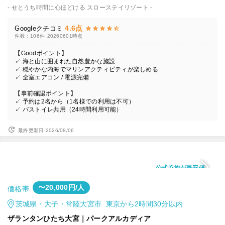
- せとうち時間に心ほどける スローステイリゾート -
4.6点
Googleクチコミ
件数：106件
20260601時点
【Goodポイント】
✓ 海と山に囲まれた自然豊かな施設
✓ 穏やかな内海でマリンアクティビティが楽しめる
✓ 全室エアコン / 電源完備
【事前確認ポイント】
✓ 予約は2名から（1名様での利用は不可）
✓ バストイレ共用（24時間利用可能）
最終更新日 2026/08/06
公式予約が最安値
〜20,000円/人
価格帯
茨城県・大子・常陸大宮市 東京から2時間30分以内
ザランタンひたち大宮｜パークアルカディア