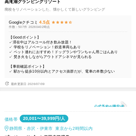
高滝湖グランピングリゾート
廃校をリノベーションした、懐かしくて新しいグランピング
4.5点
Googleクチコミ
件数：507件
20260402時点
【Goodポイント】
✓滞在中はアルコール付き飲み放題！
✓ 学校をリノベーション！鉄道車両もあり
✓ ペット連れにおすすめ！ドッグランやワンちゃん用ごはんあり
✓ 焚き火をしながらアウトドアシネマが見られる
【事前確認ポイント】
✓ 駅から徒歩10分以内とアクセス抜群だが、電車の本数少ない
最終更新日 2026/07/09
公式予約が最安値
20,001〜39,999円/人
価格帯
静岡県・赤沢・伊東市 東京から2時間以内