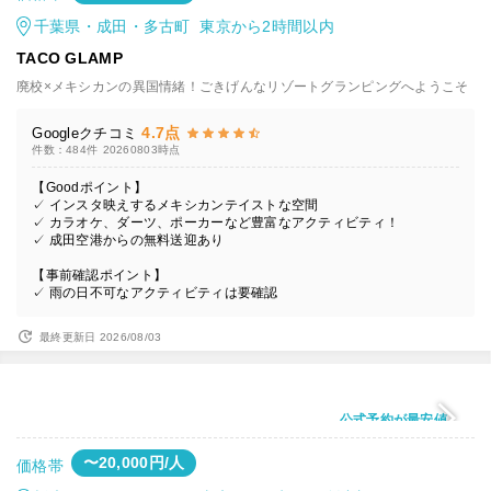
千葉県・成田・多古町 東京から2時間以内
TACO GLAMP
廃校×メキシカンの異国情緒！ごきげんなリゾートグランピングへようこそ
4.7点
Googleクチコミ
件数：484件
20260803時点
【Goodポイント】
✓ インスタ映えするメキシカンテイストな空間
✓ カラオケ、ダーツ、ポーカーなど豊富なアクティビティ！
✓ 成田空港からの無料送迎あり
【事前確認ポイント】
✓ 雨の日不可なアクティビティは要確認
最終更新日 2026/08/03
公式予約が最安値
〜20,000円/人
価格帯