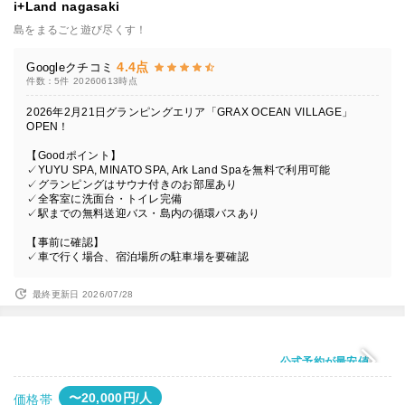
i+Land nagasaki
島をまるごと遊び尽くす！
4.4点
Googleクチコミ
件数：5件
20260613時点
2026年2月21日グランピングエリア「GRAX OCEAN VILLAGE」
OPEN！
【Goodポイント】
✓YUYU SPA, MINATO SPA, Ark Land Spaを無料で利用可能
✓グランピングはサウナ付きのお部屋あり
✓全客室に洗面台・トイレ完備
✓駅までの無料送迎バス・島内の循環バスあり
【事前に確認】
✓車で行く場合、宿泊場所の駐車場を要確認
最終更新日 2026/07/28
公式予約が最安値
〜20,000円/人
価格帯