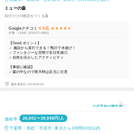
ミューの森
自分だけの物語をつくる森
4.6点
Googleクチコミ
件数：138件
20260714時点
【Good ポイント】
✓ 施設から直行できる！鴨川で水遊び！
✓ファンタジーな空間で非日常感◎
✓自然を活かしたアクティビティ
【事前に確認】
✓森の中なので雨天時は足元に注意
最終更新日 2026/08/03
公式予約が最安値
20,001〜39,999円/人
価格帯
千葉県・房総・市原市 東京から1時間30分以内