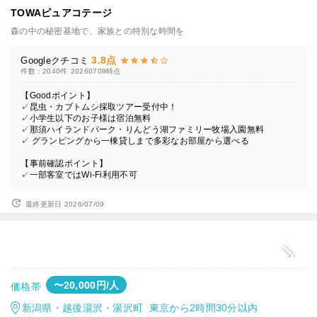
TOWAピュアコテージ
森の中の秘密基地で、家族との特別な時間を
3.8点
Googleクチコミ
件数：2040件
20260709時点
【Goodポイント】
✓昆虫・カブトムシ採取ツアー受付中！
✓小学生以下のお子様は宿泊無料
✓那須ハイランドパーク・りんどう湖ファミリー牧場入園無料
✓ グランピングから一棟貸しまで多彩なお部屋から選べる
【事前確認ポイント】
✓一部客室ではWi-Fi利用不可
最終更新日 2026/07/09
〜20,000円/人
価格帯
新潟県・越後湯沢・湯沢町 東京から2時間30分以内