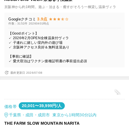
京阪神から約1時間。遊ぶ・泊まる・癒すがそろう一棟貸し温泉ヴィラ
3.9点
Googleクチコミ
件数：3152件
20260401時点
【Goodポイント】
✓ 2026年2月OPEN全棟温泉付ヴィラ
✓ 子連れに嬉しい室内外の遊び場
✓ 京阪神アクセス良好＆無料送迎あり
【事前に確認】
✓ 愛犬宿泊はワクチン接種証明書の事前提出必須
最終更新日 2026/07/08
20,001〜39,999円/人
価格帯
千葉県・成田・成田市 東京から1時間30分以内
THE FARM SLOW MOUNTAIN NARITA