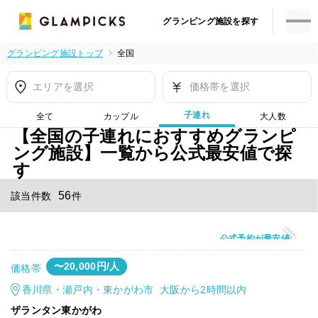
グランピング施設を探す
グランピング施設トップ
全国
エリアを選択
価格帯を選択
子連れ
全て
カップル
大人数
【全国の子連れにおすすめグランピ
ング施設】一覧から公式最安値で探
す
56
該当件数
件
公式予約が最安値
〜20,000円/人
価格帯
香川県・瀬戸内・東かがわ市 大阪から2時間以内
ザランタン東かがわ