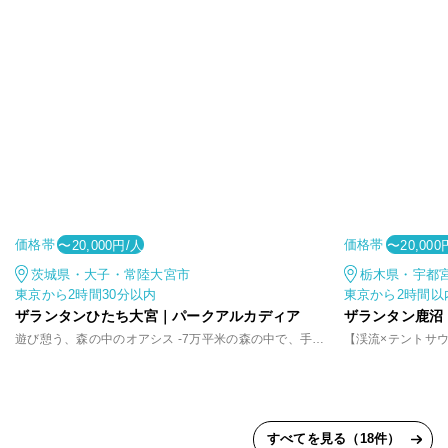
価格帯
価格帯
〜20,000円/人
〜20,000
茨城県・大子・常陸大宮市
栃木県・宇都
東京から2時間30分以内
東京から2時間以
ザランタンひたち大宮｜パークアルカディア
ザランタン鹿沼
遊び憩う、森の中のオアシス -7万平米の森の中で、手軽に味わうアウトドア体験
すべてを見る（18件）