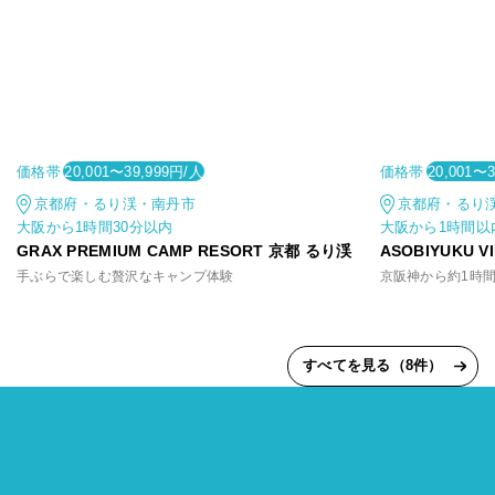
価格帯
価格帯
20,001〜39,999円/人
20,001〜
京都府・るり渓・南丹市
京都府・るり
大阪から1時間30分以内
大阪から1時間以
GRAX PREMIUM CAMP RESORT 京都 るり渓
ASOBIYUKU 
手ぶらで楽しむ贅沢なキャンプ体験
すべてを見る（8件）