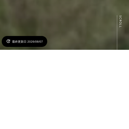
SCROLL
最終更新日 2026/08/07
公式予約ページへ
公式サイトが最安値
REVIEW
Googleクチコミ
件数：464件
2026/05時点
4.4点
Googleマップ
#農園リゾート THE FARM（ザファーム）
Instagram投稿
NEWS
MORE