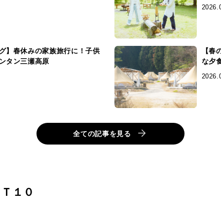
2026.
グ】春休みの家族旅行に！子供
【春
ンタン三瀬高原
な夕
2026.
全ての記事を見る
ＳＴ１０