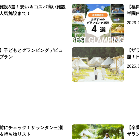
施設8選！安い＆コスパ高い施設
【福
人気施設まで！
半圏
2026.
】子どもとグランピングデビュ
【ザ
プラン
題！
2026.
前にチェック！ザランタン三瀬
【卒
＆持ち物リスト
ザラ