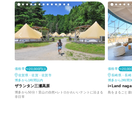
価格帯
価格帯
〜20,000円/人
〜20,00
佐賀県・佐賀・佐賀市
長崎県・長崎
博多から1時間以内
博多から2時間3
ザランタン三瀬高原
i+Land naga
博多から50分！里山の自然×レトロかわいいテントに泊まる
島をまるごと遊
非日常