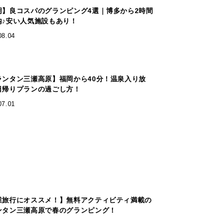
岡】良コスパのグランピング4選｜博多から2時間
内♪安い人気施設もあり！
08.04
ランタン三瀬高原】福岡から40分！温泉入り放
日帰りプランの過ごし方！
07.01
業旅行にオススメ！】無料アクティビティ満載の
ンタン三瀬高原で春のグランピング！