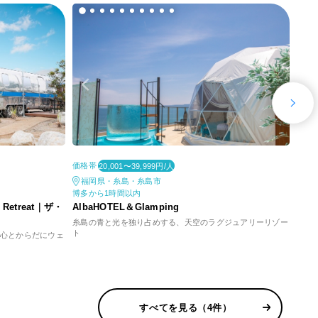
価格帯
価格
20,001〜39,999円/人
福岡県・糸島・糸島市
大
博多から1時間以内
博多
etreat｜ザ・
AlbaHOTEL＆Glamping
COM
糸島の青と光を独り占めする、天空のラグジュアリーリゾー
記憶
ト
心とからだにウェ
すべてを見る（4件）