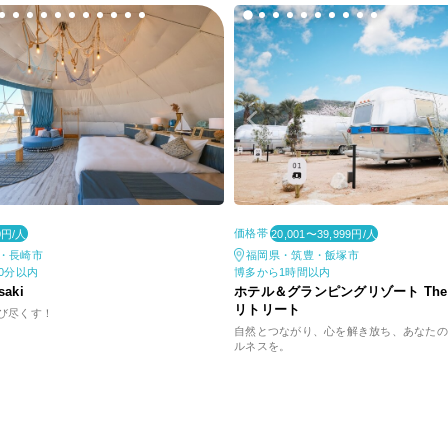
価格帯
0円/人
20,001〜39,999円/人
・長崎市
福岡県・筑豊・飯塚市
0分以内
博多から1時間以内
saki
ホテル＆グランピングリゾート The R
リトリート
び尽くす！
自然とつながり、心を解き放ち、あなたの
ルネスを。