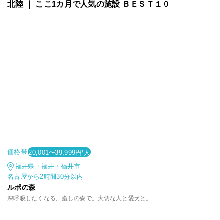
北陸 ｜ ここ1カ月で人気の施設 ＢＥＳＴ１０
価格帯
20,001〜39,999円/人
福井県・福井・福井市
名古屋から2時間30分以内
ルポの森
深呼吸したくなる、癒しの森で。大切な人と愛犬と。