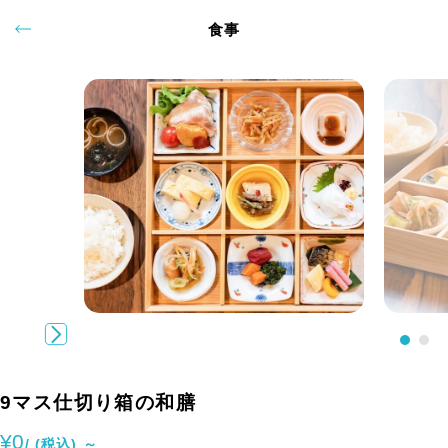
食事
9マス仕切り箱の和膳
¥0
/ (税込) ～