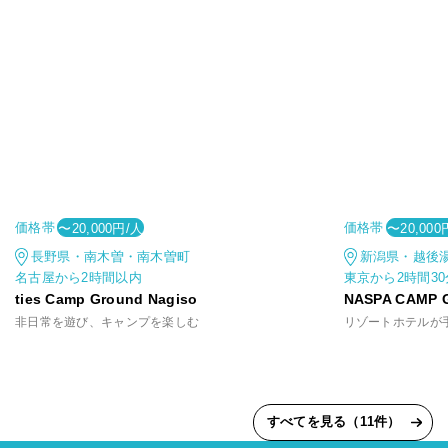
価格帯
価格帯
〜20,000円/人
〜20,000
長野県・南木曽・南木曽町
新潟県・越後
名古屋から2時間以内
東京から2時間3
ties Camp Ground Nagiso
NASPA CAMP 
非日常を遊び、キャンプを楽しむ
すべてを見る（11件）