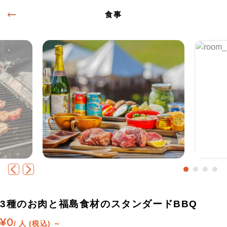
食事
3種のお肉と福島食材のスタンダードBBQ
¥0
/ 人 (税込) ～