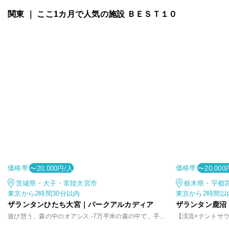
関東 ｜ ここ1カ月で人気の施設 ＢＥＳＴ１０
価格帯
価格帯
〜20,000円/人
〜20,000
茨城県・大子・常陸大宮市
栃木県・宇都
東京から2時間30分以内
東京から2時間以
ザランタンひたち大宮｜パークアルカディア
ザランタン鹿沼
遊び憩う、森の中のオアシス -7万平米の森の中で、手軽に味わうアウトドア体験