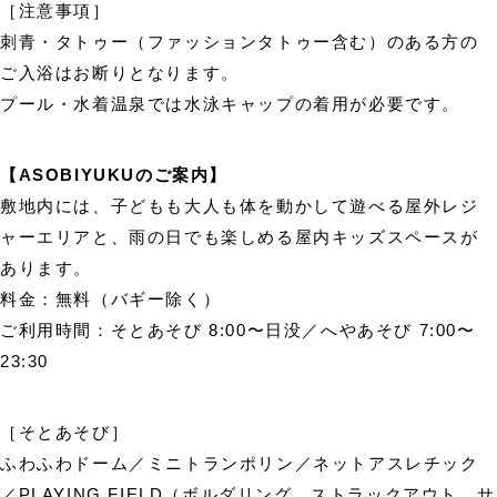
［注意事項］
刺青・タトゥー（ファッションタトゥー含む）のある方の
ご入浴はお断りとなります。
プール・水着温泉では水泳キャップの着用が必要です。
【ASOBIYUKUのご案内】
敷地内には、子どもも大人も体を動かして遊べる屋外レジ
ャーエリアと、雨の日でも楽しめる屋内キッズスペースが
あります。
料金：無料（バギー除く）
ご利用時間：そとあそび 8:00〜日没／へやあそび 7:00〜
23:30
［そとあそび］
ふわふわドーム／ミニトランポリン／ネットアスレチック
／PLAYING FIELD（ボルダリング、ストラックアウト、サ