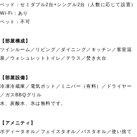
ベッド：セミダブル2台+シングル2台（人数に応じて設置）
Wi-Fi：あり
ペット：不可
【部屋構成】
ツインルーム／リビング／ダイニング／キッチン／客室温
泉／ウォシュレットトイレ／テラス／焚き火台
【部屋設備】
冷凍冷蔵庫／電気ポット／ミニバー（有料）／ドライヤー
／ガスBBQグリル
水、炭酸水、氷は無料です。
【アメニティ】
ボディータオル／フェイスタオル／バスタオル／使い捨て